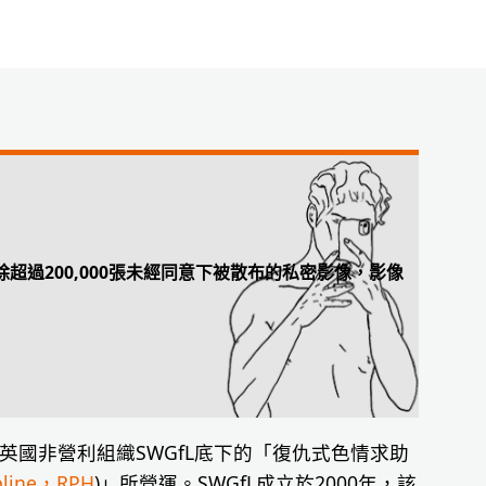
除超過200,000張未經同意下被散布的私密影像，影像
由隸屬於英國非營利組織SWGfL底下的「復仇式色情求助
pline，RPH
)」所營運。SWGfL成立於2000年，該