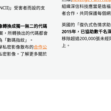
組織深信科技應當是造福
(NCII)」受害者而設的支
者合作，共同保護每個網
英國的「復仇式色情求助熱線(Re
像轉換成獨一無二的代碼
2015年，已協助數千
案，所轉換出的代碼都會
移除超過200,000張
為「數碼指紋」。
上。
起打擊私密影像散布的
合作公
私密影像。了解更多關於