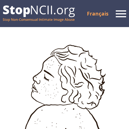
Français
Men
Vérifier l'état
d'avancement du
dossier
Ressources et soutien
Comment ça marche
À propos de nous
Partenaires
FAQ