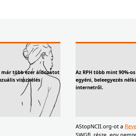
) már több ezer áldozatot
Az RPH több mint 90%-os 
zuális visszaélés
egyéni, beleegyezés nélkü
internetről.
AStopNCII.org-ot a
Reve
SWGfL része, egy nemzet