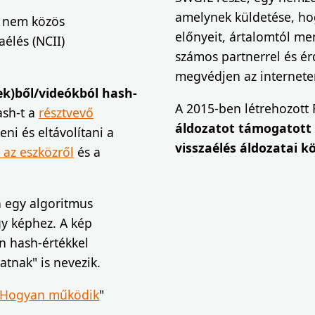
amelynek küldetése, ho
a nem közös
előnyeit, ártalomtól me
élés (NCII)
számos partnerrel és ér
megvédjen az internete
ek)ből/videókból hash-
A 2015-ben létrehozott
ash-t a
résztvevő
áldozatot támogatott 
eni és eltávolítani a
visszaélés áldozatai kö
az eszközről
és a
n egy algoritmus
gy képhez. A kép
n hash-értékkel
atnak" is nevezik.
Hogyan működik
"