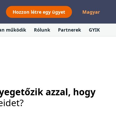
Hozzon létre egy ügyet
Magyar
an működik
Rólunk
Partnerek
GYIK
yegetőzik azzal, hogy
eidet?