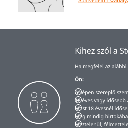
Adatvédelmi szabály
Kihez szól a S
Ha megfelel az alábbi 
Ön:
A képen szereplő szem
18 éves vagy idősebb 
Most 18 évesnél időse
Még mindig birtokába
Meztelenül, félmeztel