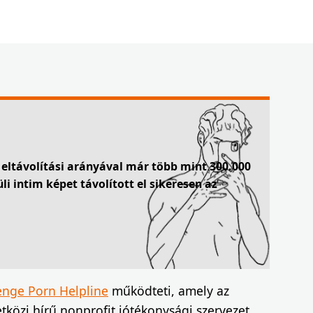
eltávolítási arányával már több mint 300.000
li intim képet távolított el sikeresen az
nge Porn Helpline
működteti, amely az
közi hírű nonprofit jótékonysági szervezet,