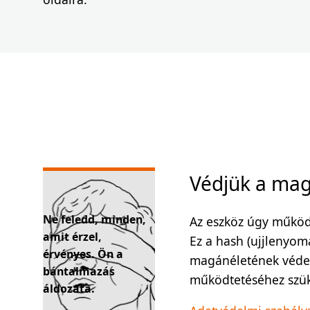
Védjük a mag
Ne feledd, minden,
Az eszköz úgy működik
amit érzel,
Ez a hash (ujjlenyom
érvényes. Ön a
magánéletének védelm
bántalmazás
működtetéséhez szük
áldozata.