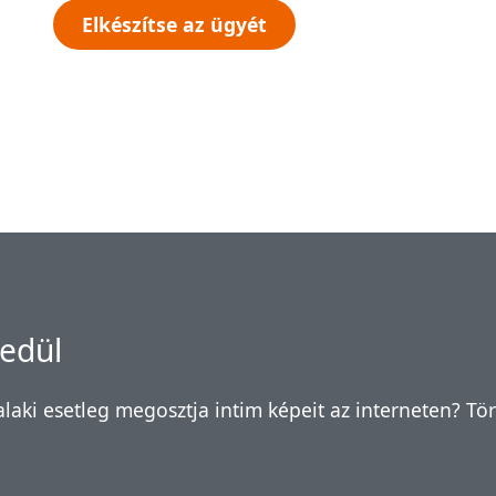
Elkészítse az ügyét
edül
laki esetleg megosztja intim képeit az interneten? Tö