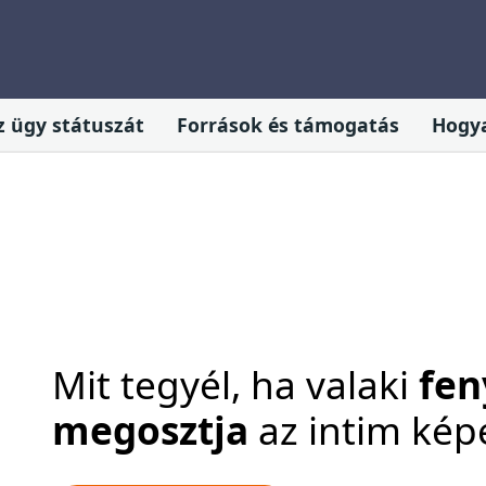
az ügy státuszát
Források és támogatás
Hogy
Mit tegyél, ha valaki
fen
megosztja
az intim kép