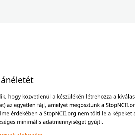
ánéletét
, hogy közvetlenül a készülékén létrehozza a kiválaszt
at) az egyetlen fájl, amelyet megosztunk a StopNCII.o
e érdekében a StopNCII.org nem tölti le a képeket az
séges minimális adatmennyiséget gyűjti.