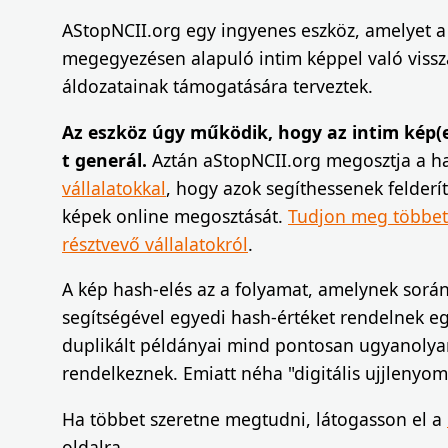
AStopNCII.org egy ingyenes eszköz, amelyet 
megegyezésen alapuló intim képpel való vissza
áldozatainak támogatására terveztek.
Az eszköz úgy működik, hogy az intim kép(
t generál.
Aztán aStopNCII.org megosztja a h
vállalatokkal
, hogy azok segíthessenek felderít
képek online megosztását.
Tudjon meg többet 
résztvevő vállalatokról
.
A kép hash-elés az a folyamat, amelynek sorá
segítségével egyedi hash-értéket rendelnek e
duplikált példányai mind pontosan ugyanolya
rendelkeznek. Emiatt néha "digitális ujjlenyom
Ha többet szeretne megtudni, látogasson el a
oldalra.