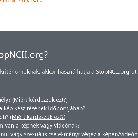
zatunk elolvasása
topNCII.org?
kritériumoknak, akkor használhatja a StopNCII.org-ot.
ély? (
Miért kérdezzük ezt?
)
a kép készítésének időpontjában?
bb? (
Miért kérdezzük ezt?
)
n van a képnek vagy videónak?
enül vagy szexuális cselekményt végez a képen/videón