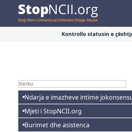
Kontrollo statusin e çështj
Ndarja e imazheve intime jokonsens
Mjeti i StopNCII.org
Burimet dhe asistenca
NCII është akti i ndarjes së imazheve ose vid