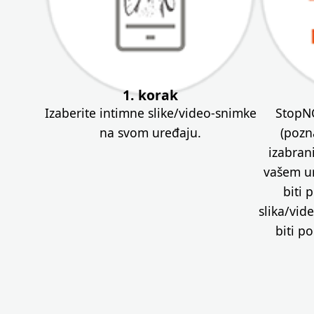
1. korak
Izaberite intimne slike/video-snimke
StopNC
na svom uređaju.
(pozna
izabran
vašem ur
biti 
slika/vid
biti po