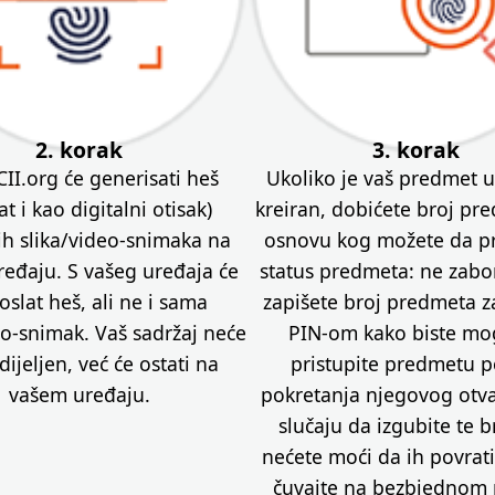
2. korak
3. korak
II.org će generisati heš
Ukoliko je vaš predmet 
t i kao digitalni otisak)
kreiran, dobićete broj pr
ih slika/video-snimaka na
osnovu kog možete da pr
eđaju. S vašeg uređaja će
status predmeta: ne zabo
poslat heš, ali ne i sama
zapišete broj predmeta z
eo-snimak. Vaš sadržaj neće
PIN-om kako biste mog
dijeljen, već će ostati na
pristupite predmetu po
vašem uređaju.
pokretanja njegovog otva
slučaju da izgubite te b
nećete moći da ih povrati
čuvajte na bezbjednom 