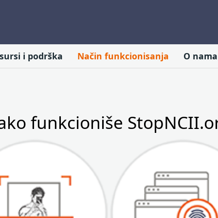
sursi i podrška
Način funkcionisanja
O nama
ako funkcioniše StopNCII.o