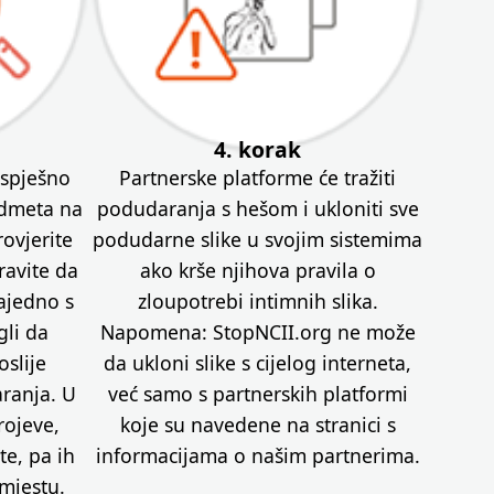
4. korak
uspješno
Partnerske platforme će tražiti
edmeta na
podudaranja s hešom i ukloniti sve
ovjerite
podudarne slike u svojim sistemima
ravite da
ako krše njihova pravila o
ajedno s
zloupotrebi intimnih slika.
li da
Napomena: StopNCII.org ne može
slije
da ukloni slike s cijelog interneta,
ranja. U
već samo s partnerskih platformi
rojeve,
koje su navedene na stranici s
te, pa ih
informacijama o našim partnerima.
mjestu.