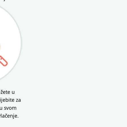
žete u
jebite za
 u svom
lačenje.