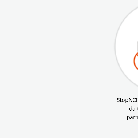
StopNCII
da 
part