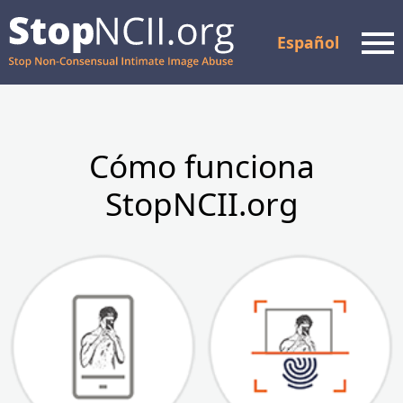
Español
Men
Comprobar el estado del
caso
Cómo funciona
StopNCII.org
Recursos y apoyo
Cómo funciona
Acerca de nosotros
Socios
PREGUNTAS FRECUENTES