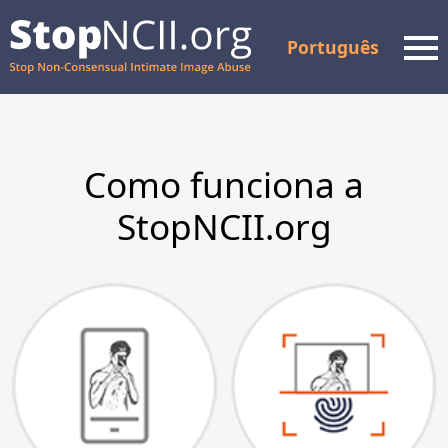
Português
Men
Verificar o estado do
processo
Como funciona a
StopNCII.org
Recursos e apoio
Como funciona
Sobre Nós
Parceiros
FAQ