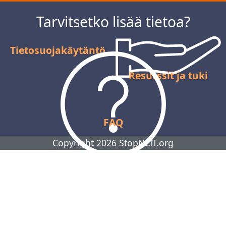
Tarvitsetko lisää tietoa?
Tietosuojakäytäntö
Resurssit ja tuki
FAQ
Copyright 2026 StopNCII.org