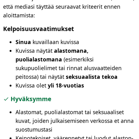
että mediasi täyttää seuraavat kriteerit ennen
Luo tapaus
aloittamista:
Kelpoisuusvaatimukset
Sinua
kuvaillaan kuvissa
Kuvissa näytät
alastomana,
puolialastomana
(esimerkiksi
sukupuolielimet tai rinnat alusvaatteiden
peitossa) tai näytät
seksuaalista tekoa
Kuvissa olet
yli 18-vuotias
Hyväksymme
Alastomat, puolialastomat tai seksuaaliset
kuvat, joiden julkaisemiseen verkossa et anna
suostumustasi
Keinotekoiset, väärennetyt tai luodut alaston-,