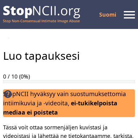
Suomi
Men
Tarkista tapauksen tila
Luo tapauksesi
Resurssit ja tuki
Miten se toimii
0 / 10 (0%)
Meistä
StopNCII hyväksyy vain suostumuksettomia
intiimikuvia ja -videoita,
ei-tukikelpoista
Kumppanit
mediaa ei poisteta
FAQ
Tässä voit ottaa sormenjäljen kuvistasi ja
Tietosuojakäytäntö
videoistasi ja lähettää ne tietokantaamme, tarkista,