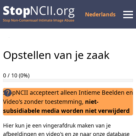
Nederlands
Men
Status van de zaak
Opstellen van je zaak
controleren
Hulpmiddelen en
ondersteuning
0 / 10 (0%)
Hoe het werkt
StopNCII accepteert alleen Intieme Beelden en
Video's zonder toestemming,
niet-
Over ons
subsidiabele media worden niet verwijderd
Partners
Hier kun je een vingerafdruk maken van je
FAQ
afbeeldingen en video's en ze naar onze database