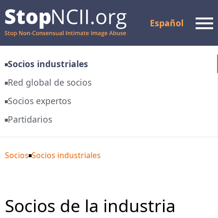
Español
Men
Socios industriales
Comprobar el estado del
Red global de socios
caso
Socios expertos
Recursos y apoyo
Partidarios
Cómo funciona
Acerca de nosotros
Socios
Socios industriales
Socios
Socios de la industria
PREGUNTAS FRECUENTES