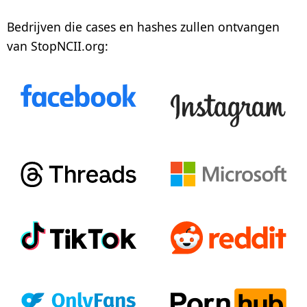
Bedrijven die cases en hashes zullen ontvangen
Privacybeleid
van StopNCII.org:
Creëer uw casus