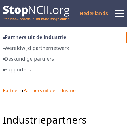
Nederlands
Men
Partners uit de industrie
Status van de zaak
Wereldwijd partnernetwerk
controleren
Deskundige partners
Hulpmiddelen en
Supporters
ondersteuning
Hoe het werkt
Partners
Partners uit de industrie
Over ons
Partners
Industriepartners
FAQ