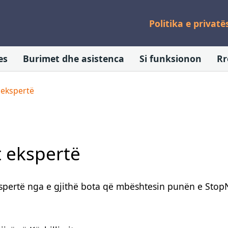
Politika e privatë
es
Burimet dhe asistenca
Si funksionon
Rr
 ekspertë
t ekspertë
pertë nga e gjithë bota që mbështesin punën e Stop