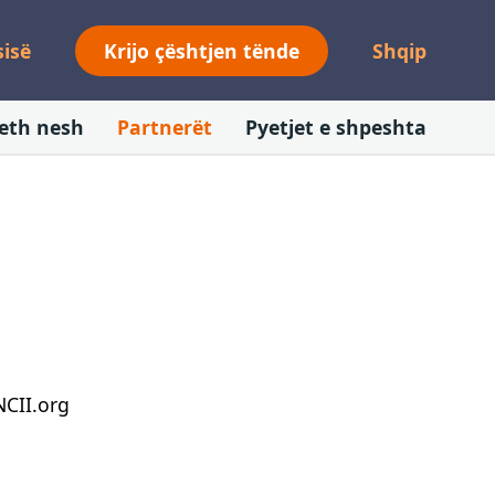
sisë
Krijo çështjen tënde
Shqip
eth nesh
Partnerët
Pyetjet e shpeshta
NCII.org