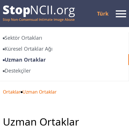
Türk
Men
Sektör Ortakları
Dava Durumunu Kontrol
Küresel Ortaklar Ağı
Et
Uzman Ortaklar
Kaynaklar ve Destek
Destekçiler
Nasıl Çalışır
Hakkımızda
Ortaklar
Uzman Ortaklar
Ortaklar
Uzman Ortaklar
SSS