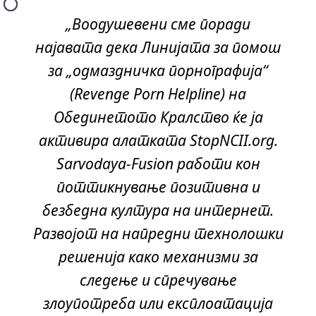
„Воодушевени сме поради
најавата дека Линијата за помош
за „одмаздничка порнографија“
(Revenge Porn Helpline) на
Обединетото Кралство ќе ја
активира алатката StopNCII.org.
Sarvodaya-Fusion работи кон
поттикнување позитивна и
безбедна култура на интернет.
Развојот на напредни технолошки
решенија како механизми за
следење и спречување
злоупотреба или експлоатација