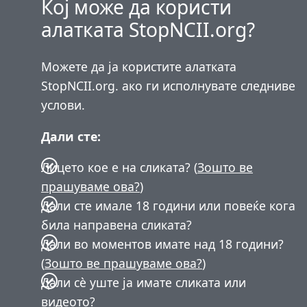
Кој може да користи
алатката StopNCII.org?
Можете да ја користите алатката
StopNCII.org. ако ги исполнувате следниве
услови.
Дали сте:
Лицето кое е на сликата? (
Зошто ве
прашуваме ова?
)
Дали сте имале 18 години или повеќе кога
била направена сликата?
Дали во моментов имате над 18 години?
(
Зошто ве прашуваме ова?
)
Дали сѐ уште ја имате сликата или
видеото?