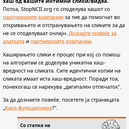
хаш од вашите интимни слики/видеа.
Потоа, StopNCII.org го споделува хашот со
партнерските компании
за тие да помогнат во
откривањето и отстранувањето на сликите за да
не се споделуваат онлајн.
Дознајте повеќе за
алатката
и
партнерските компании
.
Хаширањето слики е процес при кој со помош
на алгоритам се доделува уникатна хаш-
вредност на сликата. Сите идентични копии на
сликата имаат иста хаш-вредност. Поради тоа,
понекогаш се нарекува „дигитален отпечаток“.
За да дознаете повеќе, посетете ја страницата
„
Како функционира
?“.
Со стапка на