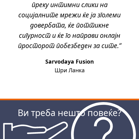
преку интимни слики на
социјалните мрежи ќе ја зголеми
довербата, ќе поттикне
сигурност и ќе го направи онлајн
просторот побезбеден за сите.“
Sarvodaya Fusion
Шри Ланка
Следно
Ви треба нешто повеќе?