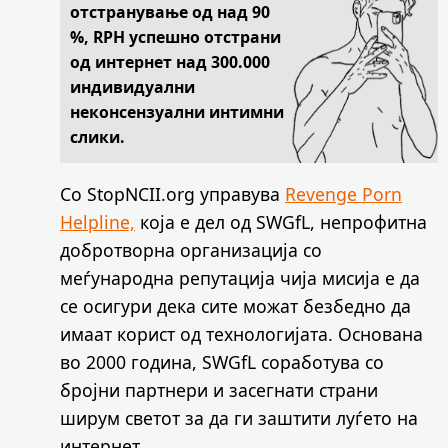
отстранување од над 90
%, RPH успешно отстрани
од интернет над 300.000
индивидуални
неконсензуални интимни
слики.
Со StopNCII.org управува
Revenge Porn
Helpline,
која е дел од SWGfL, непрофитна
добротворна организација со
меѓународна репутација чија мисија е да
се осигури дека сите можат безбедно да
имаат корист од технологијата. Основана
во 2000 година, SWGfL соработува со
бројни партнери и засегнати страни
ширум светот за да ги заштити луѓето на
интернет.