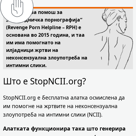
Линијата за помош за
„одмаздничка порнографија“
(Revenge Porn Helpline – RPH) е
основана во 2015 година, и таа
им има помогнато на
илјадници жртви на
неконсензуална злоупотреба на
интимни слики.
Што е StopNCII.org?
StopNCII.org е бесплатна алатка осмислена да
им помогне на жртвите на неконсензуална
злоупотреба на интимни слики (NCII).
Алатката функционира така што генерира