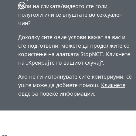
Дали на сликата/видеото сте голи,
полуголи или се впуштате во сексуален
чин?
Доколку сите овие услови важат за вас и
сте подготвени, можете да продолжите со
користење на алатката StopNCII. Кликнете
на
„Креирајте го вашиот случај“
.
Ако не ги исполнувате сите критериуми, сѐ
уште може да добиете помош.
Кликнете
овде за повеќе информации
.