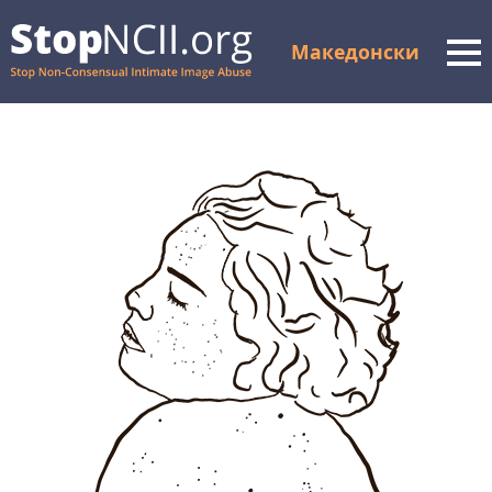
Македонски
Men
Проверете го статусот
на случајот
Ресурси и поддршка
Како функционира
За нас
Партнери
ЧПП