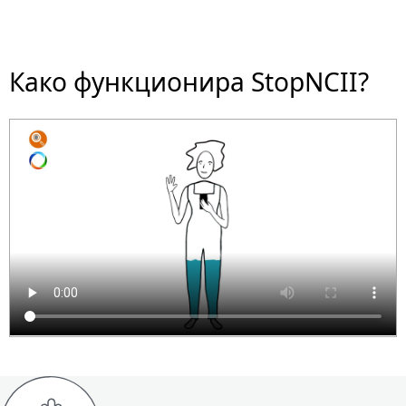
Како функционира StopNCII?