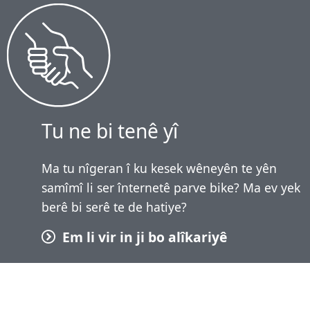
Tu ne bi tenê yî
Ma tu nîgeran î ku kesek wêneyên te yên
samîmî li ser înternetê parve bike? Ma ev yek
berê bi serê te de hatiye?
Em li vir in ji bo alîkariyê