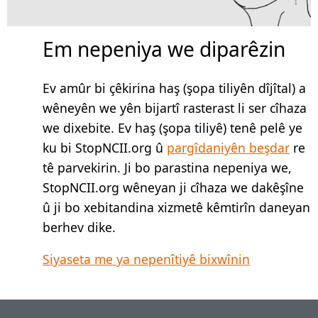
Em nepeniya we diparêzin
Ev amûr bi çêkirina haş (şopa tiliyên dîjîtal) a
wêneyên we yên bijartî rasterast li ser cîhaza
we dixebite. Ev haş (şopa tiliyê) tenê pelê ye
ku bi StopNCII.org û
pargîdaniyên beşdar
re
tê parvekirin. Ji bo parastina nepeniya we,
StopNCII.org wêneyan ji cîhaza we dakêşîne
û ji bo xebitandina xizmetê kêmtirîn daneyan
berhev dike.
Siyaseta me ya nepenîtiyê bixwînin