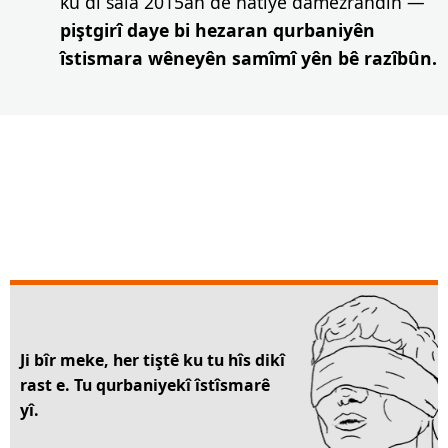
ku di sala 2015an de hatiye damezrandin —
piştgirî daye bi hezaran qurbaniyên
îstismara wêneyên samîmî yên bê razîbûn.
Ji bîr meke, her tiştê ku tu hîs dikî
rast e. Tu qurbaniyekî îstîsmarê
yî.