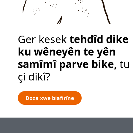
Ger kesek
tehdîd dike
ku wêneyên te yên
samîmî parve bike,
tu
çi dikî?
Doza xwe biafirîne