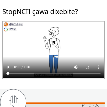
StopNCII çawa dixebite?