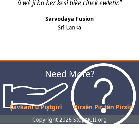
û wê ji bo her kesî bike cîhek ewletir."
Sarvodaya Fusion
Srî Lanka
Next
Need More?
Çavkanî û Piştgirî
Pirsên Pir tên Pirsîn
Copyright 2026 StopNCII.org