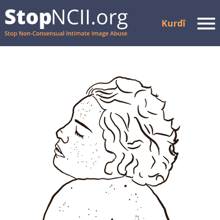
Kurdî
Men
Rewşa Dozê Kontrol Bike
Çavkanî û Piştgirî
Çawa Kar Dike
Çûna nava
Hevkar
Pirsên Pir tên Pirsîn
Doza xwe biafirîne