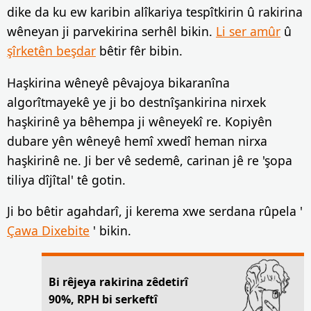
dike da ku ew karibin alîkariya tespîtkirin û rakirina
wêneyan ji parvekirina serhêl bikin.
Li ser amûr
û
şîrketên beşdar
bêtir fêr bibin.
Haşkirina wêneyê pêvajoya bikaranîna
algorîtmayekê ye ji bo destnîşankirina nirxek
haşkirinê ya bêhempa ji wêneyekî re. Kopiyên
dubare yên wêneyê hemî xwedî heman nirxa
haşkirinê ne. Ji ber vê sedemê, carinan jê re 'şopa
tiliya dîjîtal' tê gotin.
Ji bo bêtir agahdarî, ji kerema xwe serdana rûpela '
Çawa Dixebite
' bikin.
Bi rêjeya rakirina zêdetirî
90%, RPH bi serkeftî