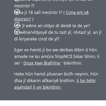
mezintir î?
Niha ji 18 salî mezintir î? (
Çima em vê
dipirsin?
)
Hîn jî wêne an vîdyo di destê te de ye?
Di wêne/vîdyoyê de tu tazî yî, nîvtazî yî, an jî
di kiryareke cinsî de yî?
Eger ev hemû ji bo we derbas dibin û hûn
amade ne ku amûra StopNCII bikar bînin, li
ser '
Doza Xwe Biafirîne
' bikirtînin.
Heke hûn hemû pîvanan bicîh neynin, hûn
dîsa jî dikarin alîkariyê bistînin.
Ji bo bêtir
agahdarî li vir bikirtînin
.