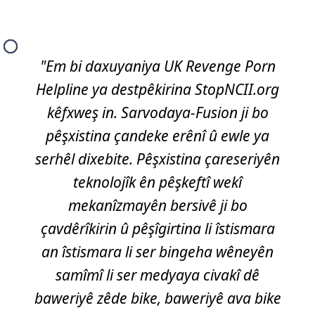
"Em bi daxuyaniya UK Revenge Porn
Helpline ya destpêkirina StopNCII.org
kêfxweş in. Sarvodaya-Fusion ji bo
pêşxistina çandeke erênî û ewle ya
serhêl dixebite. Pêşxistina çareseriyên
teknolojîk ên pêşkeftî wekî
mekanîzmayên bersivê ji bo
çavdêrîkirin û pêşîgirtina li îstismara
an îstismara li ser bingeha wêneyên
samîmî li ser medyaya civakî dê
baweriyê zêde bike, baweriyê ava bike