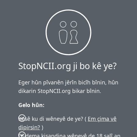
StopNCII.org ji bo kê ye?
Eger hûn pîvanên jêrîn bicîh bînin, hûn
dikarin StopNCII.org bikar bînin.
Gelo hûn:
Kesê ku di wêneyê de ye? (
Em çima vê
dipirsin?
)
Di dema kişandina wêneyê de 18 salî an