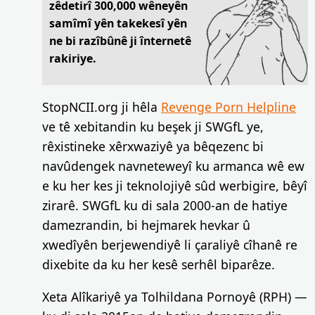
zêdetirî 300,000 wêneyên
samîmî yên takekesî yên
ne bi razîbûnê ji înternetê
rakiriye.
StopNCII.org ji hêla
Revenge Porn Helpline
ve tê xebitandin ku beşek ji SWGfL ye,
rêxistineke xêrxwaziyê ya bêqezenc bi
navûdengek navneteweyî ku armanca wê ew
e ku her kes ji teknolojiyê sûd werbigire, bêyî
zirarê. SWGfL ku di sala 2000-an de hatiye
damezrandin, bi hejmarek hevkar û
xwedîyên berjewendiyê li çaraliyê cîhanê re
dixebite da ku her kesê serhêl biparêze.
Xeta Alîkariyê ya Tolhildana Pornoyê (RPH) —