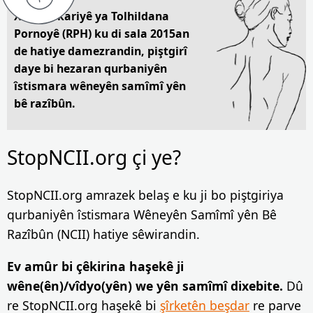
Xeta Alîkariyê ya Tolhildana
Pornoyê (RPH) ku di sala 2015an
de hatiye damezrandin, piştgirî
daye bi hezaran qurbaniyên
îstismara wêneyên samîmî yên
bê razîbûn.
StopNCII.org çi ye?
StopNCII.org amrazek belaş e ku ji bo piştgiriya
qurbaniyên îstismara Wêneyên Samîmî yên Bê
Razîbûn (NCII) hatiye sêwirandin.
Ev amûr bi çêkirina haşekê ji
wêne(ên)/vîdyo(yên) we yên samîmî dixebite.
Dû
re StopNCII.org haşekê bi
şîrketên beşdar
re parve