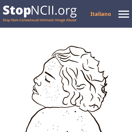
Italiano
Men
Controllare lo stato del
caso
Risorse e supporto
Come funziona
Chi siamo
Partner
FAQ