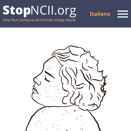
Italiano
Men
Controllare lo stato del
caso
Risorse e supporto
Come funziona
Chi siamo
Partner
FAQ