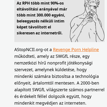
Az RPH több mint 90%-os
eltávolítási arányával már
több mint 300.000 egyéni,
beleegyezés nélküli intim
képet távolított el
sikeresen az internetről.
AStopNCII.org-ot a
Revenge Porn Helpline
működteti, amely az SWGfL része, egy
nemzetközi hírű nonprofit jótékonysági
szervezet, amelynek küldetése, hogy
mindenki számára biztosítsa a technológia
előnyeit, ártalomtól mentesen. A 2000-ben
alapított SWGfL világszerte számos partnerrel
és érdekelt féllel dolgozik együtt, hogy
mindenkit megvédjen az interneten.