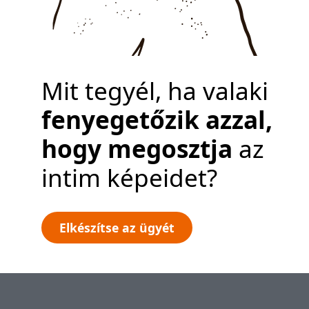
Adatvédelmi irányelvek
Hozzon létre egy
ügyet
Mit tegyél, ha valaki
fenyegetőzik azzal,
hogy megosztja
az
intim képeidet?
Elkészítse az ügyét