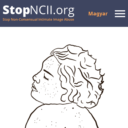
Magyar
Men
Ellenőrizze az ügy
státuszát
Források és támogatás
Hogyan működik
Rólunk
Partnerek
GYIK