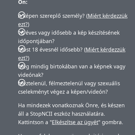
Ön:
A képen szereplő személy? (
Miért kérdezzük
ezt?
)
18 éves vagy idősebb a kép készítésének
időpontjában?
Most 18 évesnél idősebb? (
Miért kérdezzük
ezt?
)
Még mindig birtokában van a képnek vagy
videónak?
Meztelenül, félmeztelenül vagy szexuális
cselekményt végez a képen/videón?
Ha mindezek vonatkoznak Önre, és készen
áll a StopNCII eszköz használatára.
Kattintson a "
Elkészítse az ügyét
" gombra.