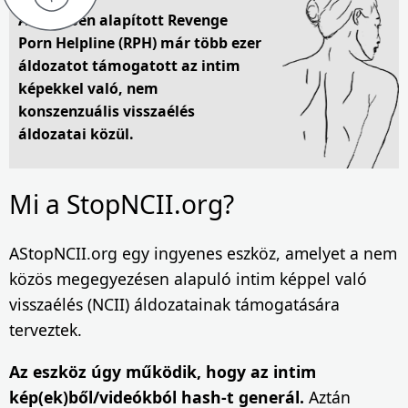
A 2015-ben alapított Revenge
Porn Helpline (RPH) már több ezer
áldozatot támogatott az intim
képekkel való, nem
konszenzuális visszaélés
áldozatai közül.
Mi a StopNCII.org?
AStopNCII.org egy ingyenes eszköz, amelyet a nem
közös megegyezésen alapuló intim képpel való
visszaélés (NCII) áldozatainak támogatására
terveztek.
Az eszköz úgy működik, hogy az intim
kép(ek)ből/videókból hash-t generál.
Aztán