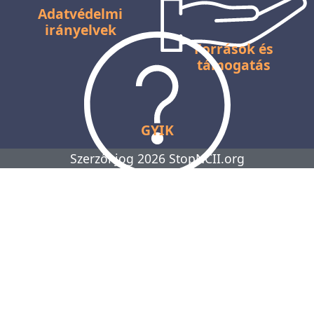
Adatvédelmi
irányelvek
Források és
támogatás
GYIK
Szerzői jog 2026 StopNCII.org