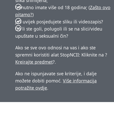
slika snimljena;
trenutno imate više od 18 godina; (
Zašto ovo
pitamo?
)
još uvijek posjedujete sliku ili videozapis?
Da li ste goli, polugoli ili se na slici/videu
upuštate u seksualni čin?
Ako se sve ovo odnosi na vas i ako ste
spremni koristiti alat StopNCII: Kliknite na ?
Kreirajte predmet
?.
Ako ne ispunjavate sve kriterije, i dalje
možete dobiti pomoć.
Više informacija
potražite ovdje
.