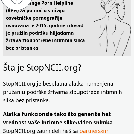
Linija Revenge Porn Helpline
(RPH) za pomoć u slučaju
osvetničke pornografije
osnovana je 2015. godine i dosad
je pružila podršku hiljadama
žrtava zloupotrebe intimnih slika
bez pristanka.
Šta je StopNCII.org?
StopNCII.org je besplatna alatka namenjena
pružanju podrške žrtvama zloupotrebe intimnih
slika bez pristanka.
Alatka funkcioniše tako što generiše heš
vrednost vaše intimne slike/video snimka.
StopNCII.org zatim deli heš sa
partnerskim