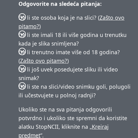
Odgovorite na sledeća pitanja:
Da li ste osoba koja je na slici? (
Zašto ovo
pitamo?
)
Da li ste imali 18 ili više godina u trenutku
kada je slika snimljena?
Da li trenutno imate više od 18 godina?
(
Zašto ovo pitamo?
)
Da li još uvek posedujete sliku ili video
snimak?
Da li ste na slici/video snimku goli, polugoli
ili učestvujete u polnoj radnji?
Ukoliko ste na sva pitanja odgovorili
potvrdno i ukoliko ste spremni da koristite
alatku StopNCII, kliknite na „
Kreiraj
predmet
“.