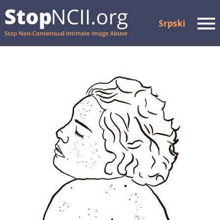
Srpski
Men
Proveri status predmeta
Resursi i podrška
Način funkcionisanja
O nama
Partneri
Često postavljena
pitanja