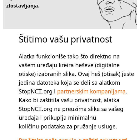
zlostavljanja.
Štitimo vašu privatnost
Alatka funkcioniše tako što direktno na
vašem uređaju kreira heševe (digitalne
otiske) izabranih slika. Ovaj heš (otisak) jeste
jedina datoteka koja se deli sa alatkom
StopNCII.org i
partnerskim kompanijama
.
Kako bi zaštitila vašu privatnost, alatka
StopNCII.org ne preuzima slike sa vašeg
uređaja i prikuplja minimalnu
količinu podataka za pružanje usluge.