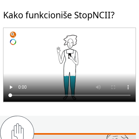
Kako funkcioniše StopNCII?