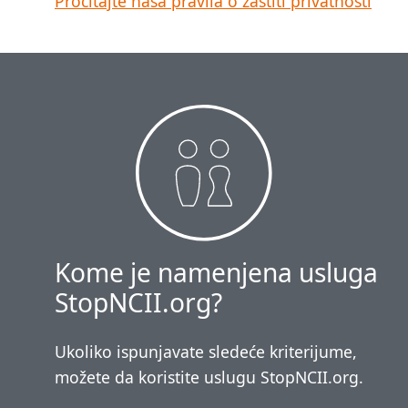
Pročitajte naša pravila o zaštiti privatnosti
Kome je namenjena usluga
StopNCII.org?
Ukoliko ispunjavate sledeće kriterijume,
možete da koristite uslugu StopNCII.org.