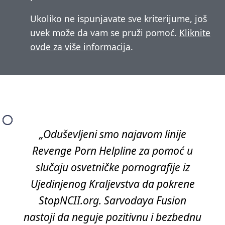
Ukoliko ne ispunjavate sve kriterijume, još
uvek može da vam se pruži pomoć.
Kliknite
ovde za više informacija
.
„Oduševljeni smo najavom linije
Revenge Porn Helpline za pomoć u
slučaju osvetničke pornografije iz
Ujedinjenog Kraljevstva da pokrene
StopNCII.org. Sarvodaya Fusion
nastoji da neguje pozitivnu i bezbednu