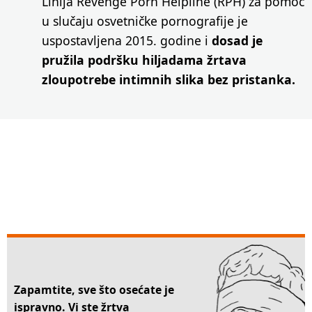
Linija Revenge Porn Helpline (RPH) za pomoć
u slučaju osvetničke pornografije je
uspostavljena 2015. godine i
dosad je
pružila podršku hiljadama žrtava
zloupotrebe intimnih slika bez pristanka.
Zapamtite, sve što osećate je
ispravno. Vi ste žrtva