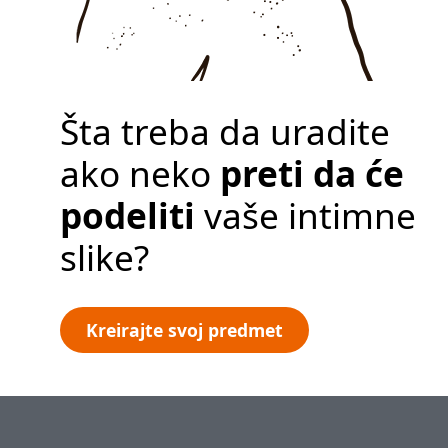
Pravila o zaštiti
privatnosti
Kreirajte svoj
Šta treba da uradite
predmet
ako neko
preti da će
podeliti
vaše intimne
slike?
Kreirajte svoj predmet