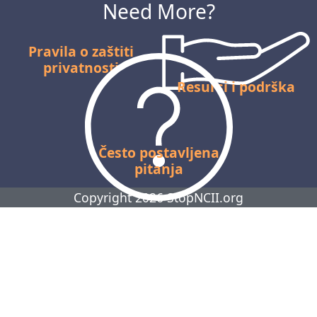
Need More?
Pravila o zaštiti
privatnosti
Resursi i podrška
Često postavljena
pitanja
Copyright 2026 StopNCII.org