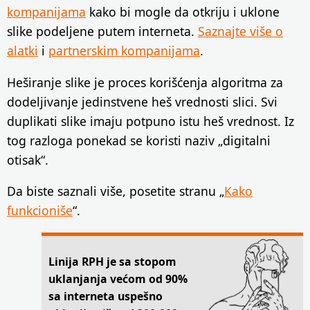
kompanijama
kako bi mogle da otkriju i uklone
slike podeljene putem interneta.
Saznajte više o
alatki
i
partnerskim kompanijama
.
Heširanje slike je proces korišćenja algoritma za
dodeljivanje jedinstvene heš vrednosti slici. Svi
duplikati slike imaju potpuno istu heš vrednost. Iz
tog razloga ponekad se koristi naziv „digitalni
otisak“.
Da biste saznali više, posetite stranu „
Kako
funkcioniše
“.
Linija RPH je sa stopom
uklanjanja većom od 90%
sa interneta uspešno