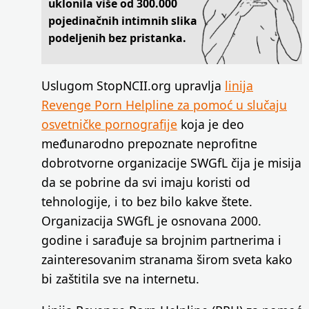
uklonila više od 300.000
pojedinačnih intimnih slika
podeljenih bez pristanka.
Uslugom StopNCII.org upravlja
linija
Revenge Porn Helpline za pomoć u slučaju
osvetničke pornografije
koja je deo
međunarodno prepoznate neprofitne
dobrotvorne organizacije SWGfL čija je misija
da se pobrine da svi imaju koristi od
tehnologije, i to bez bilo kakve štete.
Organizacija SWGfL je osnovana 2000.
godine i sarađuje sa brojnim partnerima i
zainteresovanim stranama širom sveta kako
bi zaštitila sve na internetu.