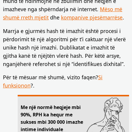
mund të ndihmojnë në zbulimin dhe heqjen e
imazheve nga shpërndarja në internet.
Mëso më
shumë rreth mjetit
dhe
kompanive pjesëmarrëse
.
Marrja e gjurmës hash të imazhit është procesi i
përdorimit të një algoritmi për t’i caktuar një vlerë
unike hash një imazhi. Dublikatat e imazhit të
gjitha kanë të njëjtën vlerë hash. Për këtë arsye,
nganjëherë referohet si një “identifikues dixhital”.
Për të mësuar më shumë, vizito faqen?
Si
funksionon
?.
Me një normë heqjeje mbi
90%, RPH ka hequr me
sukses mbi 300 000 imazhe
intime individuale