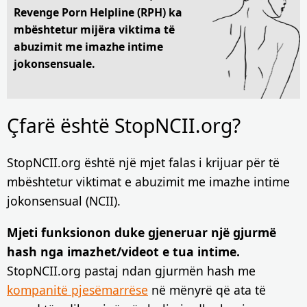
Revenge Porn Helpline (RPH) ka
mbështetur mijëra viktima të
abuzimit me imazhe intime
jokonsensuale.
Çfarë është StopNCII.org?
StopNCII.org është një mjet falas i krijuar për të
mbështetur viktimat e abuzimit me imazhe intime
jokonsensual (NCII).
Mjeti funksionon duke gjeneruar një gjurmë
hash nga imazhet/videot e tua intime.
StopNCII.org pastaj ndan gjurmën hash me
kompanitë pjesëmarrëse
në mënyrë që ata të