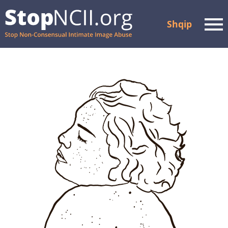
Shqip
Men
Kontrollo statusin e
çështjes
Burimet dhe asistenca
Si funksionon
Rreth nesh
Partnerët
Pyetjet e shpeshta