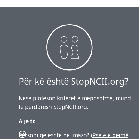
Për kë është StopNCII.org?
Nëse plotëson kriteret e mëposhtme, mund
të përdorësh StopNCII.org.
A je ti:
Personi që është në imazh? (
Pse e e bëjmë