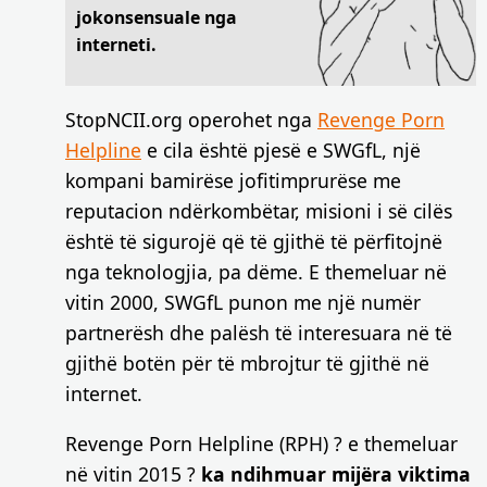
jokonsensuale nga
interneti.
StopNCII.org operohet nga
Revenge Porn
Helpline
e cila është pjesë e SWGfL, një
kompani bamirëse jofitimprurëse me
reputacion ndërkombëtar, misioni i së cilës
është të sigurojë që të gjithë të përfitojnë
nga teknologjia, pa dëme. E themeluar në
vitin 2000, SWGfL punon me një numër
partnerësh dhe palësh të interesuara në të
gjithë botën për të mbrojtur të gjithë në
internet.
Revenge Porn Helpline (RPH) ? e themeluar
në vitin 2015 ?
ka ndihmuar mijëra viktima