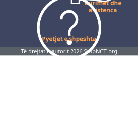
Burimet dhe
asistenca
Pyetjet e shpeshta
Të drejtat e autorit 2026 StopNCII.org