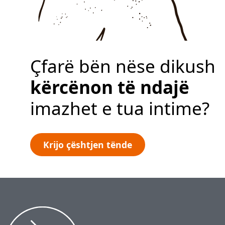
Politika e privatësisë
Krijo çështjen
tënde
Çfarë bën nëse dikush
kërcënon të ndajë
imazhet e tua intime?
Krijo çështjen tënde