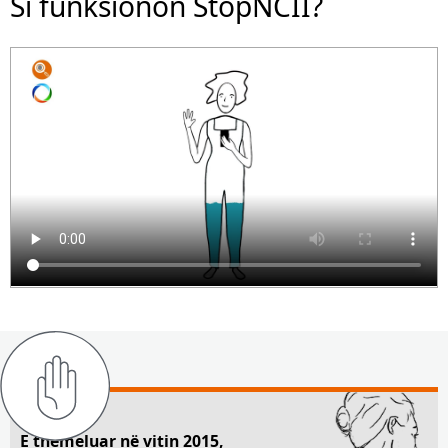
Si funksionon StopNCII?
E themeluar në vitin 2015,