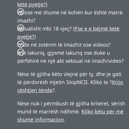
këtë pyetje?
)
18 ose më shumë në kohën kur është marrë
imazhi?
Aktualisht mbi 18 vjeç? (
Pse e e bëjmë këtë
pyetje?
)
Ende në zotërim të imazhit ose videos?
A je lakuriq, gjysmë lakuriq ose duke u
përfshirë në një akt seksual në imazh/video?
Nëse të gjitha këto vlejnë për ty, dhe je gati
të përdorësh mjetin StopNCII. Kliko te ?
Krijo
çështjen tënde
?.
Nëse nuk i përmbush të gjitha kriteret, sërish
mund të marrësh ndihmë.
Kliko këtu për më
shumë informacion
.