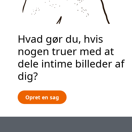
Fortrolighedspolitik
Opret din sag
Hvad gør du, hvis
nogen truer med at
dele intime billeder af
dig?
Opret en sag