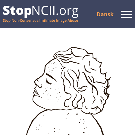
Dansk
Men
Tjek sagens status
Ressourcer og støtte
Sådan fungerer det
Om os
Partnere
OFTE STILLEDE
SPØRGSMÅL