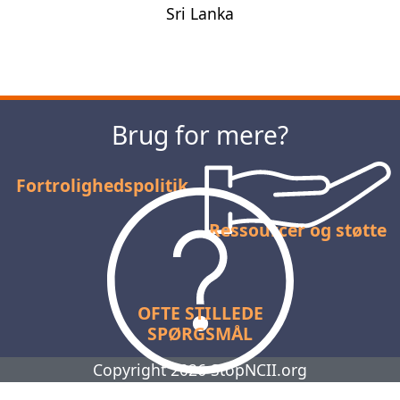
Sri Lanka
Næste
Brug for mere?
Fortrolighedspolitik
Ressourcer og støtte
OFTE STILLEDE
SPØRGSMÅL
Copyright 2026 StopNCII.org