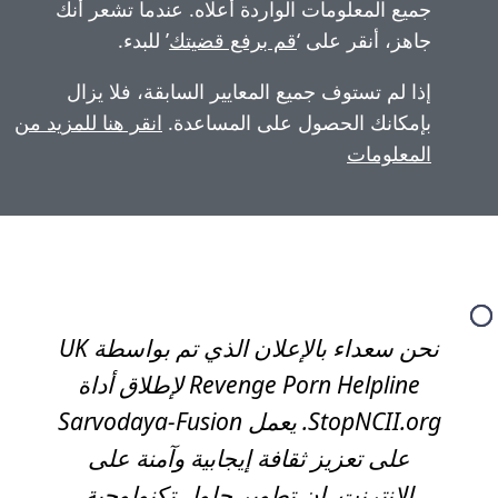
ما تشعر أنك
لبدء.
، فلا يزال
قر هنا للمزيد من
نحن سعداء بالإعلان الذي تم بواسطة UK
Revenge Po لإطلاق أداة
ل Sarvodaya-Fusion
نة على
ولوجية