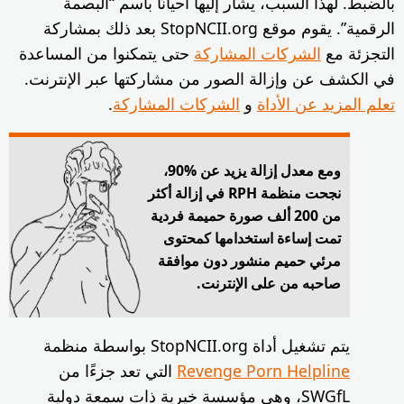
م “البصمة
وقع StopNCII.org بعد ذلك بمشاركة
ا من المساعدة
عبر الإنترنت.
ة
.
 جزءًا من
 سمعة دولية