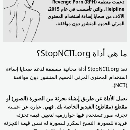
صممة لدعم ضحايا إساءة
 دون موافقة
ورة (الصور) أو
بارة عن عملية
قيمة تجزئة
فس قيمة التجزئة