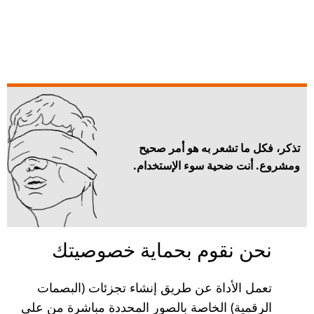
صيتك
ت (البصمات
مباشرة من على