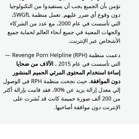
ن التكنولوجيا
دون وقوع أي ضرر عليهم. تعمل منظمة SWGfL،
عام 2000، مع عدد من الشركاء
لم لحماية جميع
دعمت منظمة Revenge Porn Helpline (RPH) —
ف من ضحايا
ميم المنشور
حيث نجحت منظمة RPH في الوصول
الة يزيد عن %90، فقد قامت بإزالة أكثر
قد نُشرت على