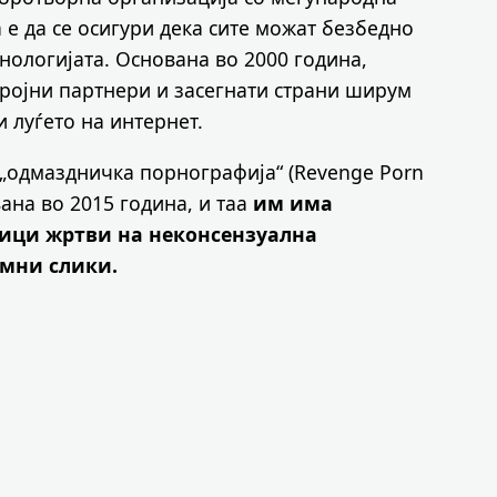
а е да се осигури дека сите можат безбедно
хнологијата. Основана во 2000 година,
бројни партнери и засегнати страни ширум
и луѓето на интернет.
 „одмаздничка порнографија“ (Revenge Porn
вана во 2015 година, и таа
им има
ници жртви на неконсензуална
имни слики.