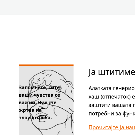
Ја штитиме
Запомнете, сите
Алатката генерир
ваши чувства се
хаш (отпечаток) 
важни. Вие сте
заштити вашата п
жртва на
потребни за функ
злоупотреба.
Прочитајте ја на