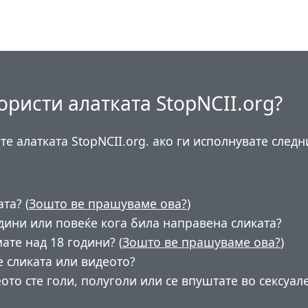
користи алатката StopNCII.org?
те алатката StopNCII.org. ако ги исполнувате след
та? (
Зошто ве прашуваме ова?
)
одини или повеќе кога била направена сликата?
ате над 18 години? (
Зошто ве прашуваме ова?
)
е сликата или видеото?
ото сте голи, полуголи или се впуштате во сексуал