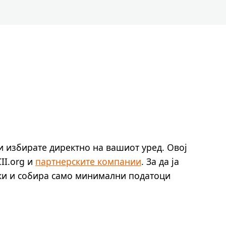
и избирате директно на вашиот уред. Овој
II.org и
партнерските компании
. За да ја
ики и собира само минимални податоци