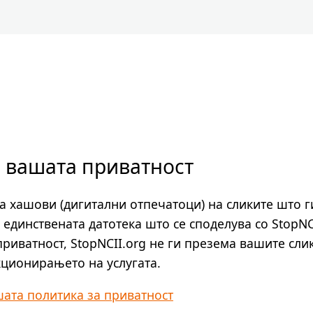
 вашата приватност
а хашови (дигитални отпечатоци) на сликите што г
е единствената датотека што се споделува со StopNC
риватност, StopNCII.org не ги презема вашите сл
ционирањето на услугата.
шата политика за приватност