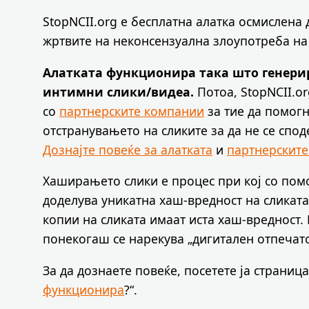
StopNCII.org е бесплатна алатка осмислена
жртвите на неконсензуална злоупотреба на 
Алатката функционира така што генери
интимни слики/видеа.
Потоа, StopNCII.o
со
партнерските компании
за тие да помог
отстранувањето на сликите за да не се спод
Дознајте повеќе за алатката
и
партнерскит
Хаширањето слики е процес при кој со пом
доделува уникатна хаш-вредност на сликата
копии на сликата имаат иста хаш-вредност.
понекогаш се нарекува „дигитален отпечат
За да дознаете повеќе, посетете ја страница
функционира
?“.