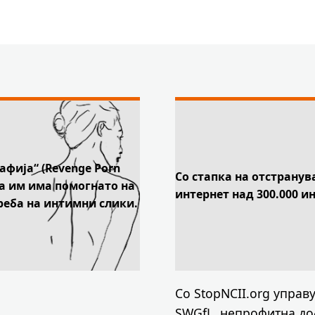
фија“ (Revenge Porn
Со стапка на отстранув
таа им има помогнато на
интернет над 300.000 
реба на интимни слики.
Со StopNCII.org управ
SWGfL, непрофитна до