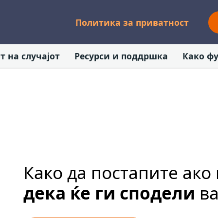
Политика за приватност
т на случајот
Ресурси и поддршка
Како ф
Како да постапите ако
дека ќе ги сподели
ва