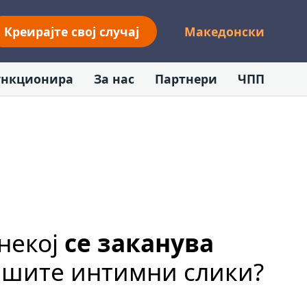
Креирајте свој случај
Македонски
ункционира
За нас
Партнери
ЧПП
 некој
се заканува
шите интимни слики?