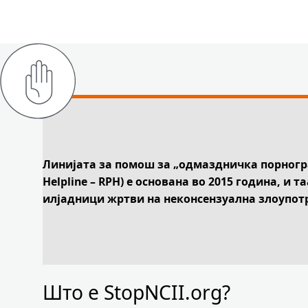
Линијата за помош за „одмаздничка порногра
Helpline – RPH) е основана во 2015 година, и 
илјадници жртви на неконсензуална злоупот
Што е StopNCII.org?