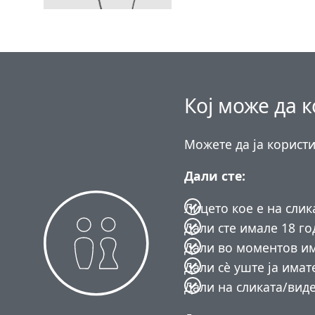
Кој може да 
Можете да ја користи
Дали сте:
Лицето кое е на слика
Дали сте имале 18 г
Дали во моментов им
Дали сѐ уште ја имат
Дали на сликата/виде