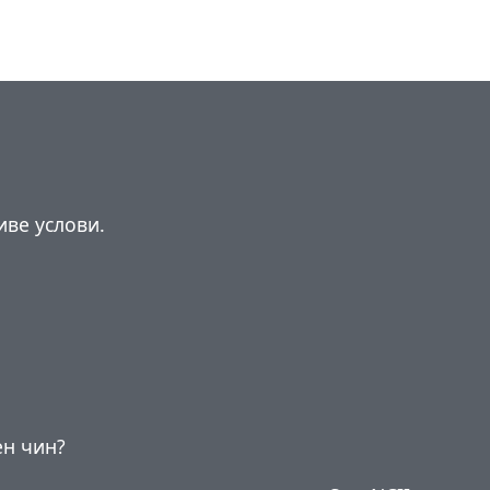
ниве услови.
ен чин?