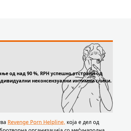
ање од над 90 %, RPH успешно отстрани од
индивидуални неконсензуални интимни слики.
ува
Revenge Porn Helpline,
која е дел од
бротворна организација со меѓународна