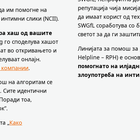
репутација чија мисиј
 да им помогне на
да имаат корист од те
интимни слики (NCII).
SWGfL соработува со 
ра хаш од вашите
светот за да ги заштит
rg го споделува хашот
Линијата за помош за
нат во откривањето и
Helpline – RPH) е осно
елуваат онлајн.
помогнато на илјад
е компании
.
злоупотреба на инт
ош на алгоритам се
. Сите идентични
 Поради тоа,
ок“.
та „
Како