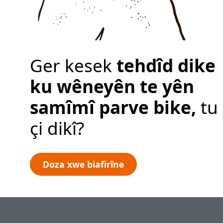
Ger kesek
tehdîd dike
ku wêneyên te yên
samîmî parve bike,
tu
çi dikî?
Doza xwe biafirîne