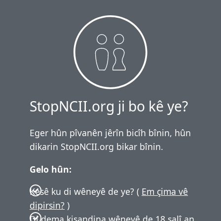
StopNCII.org ji bo kê ye?
Eger hûn pîvanên jêrîn bicîh bînin, hûn
dikarin StopNCII.org bikar bînin.
Gelo hûn:
Kesê ku di wêneyê de ye? (
Em çima vê
dipirsin?
)
Di dema kişandina wêneyê de 18 salî an