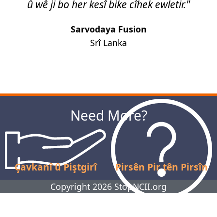
û wê ji bo her kesî bike cîhek ewletir."
Sarvodaya Fusion
Srî Lanka
Next
Need More?
Çavkanî û Piştgirî
Pirsên Pir tên Pirsîn
Copyright 2026 StopNCII.org