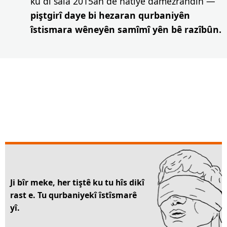
ku di sala 2015an de hatiye damezrandin —
piştgirî daye bi hezaran qurbaniyên
îstismara wêneyên samîmî yên bê razîbûn.
Ji bîr meke, her tiştê ku tu hîs dikî
rast e. Tu qurbaniyekî îstîsmarê
yî.