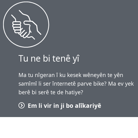
Tu ne bi tenê yî
Ma tu nîgeran î ku kesek wêneyên te yên
samîmî li ser înternetê parve bike? Ma ev yek
berê bi serê te de hatiye?
Em li vir in ji bo alîkariyê