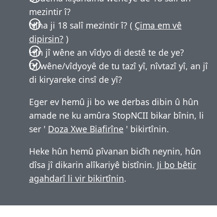
mezintir î?
Niha ji 18 salî mezintir î? (
Çima em vê
dipirsin?
)
Hîn jî wêne an vîdyo di destê te de ye?
Di wêne/vîdyoyê de tu tazî yî, nîvtazî yî, an jî
di kiryareke cinsî de yî?
Eger ev hemû ji bo we derbas dibin û hûn
amade ne ku amûra StopNCII bikar bînin, li
ser '
Doza Xwe Biafirîne
' bikirtînin.
Heke hûn hemû pîvanan bicîh neynin, hûn
dîsa jî dikarin alîkariyê bistînin.
Ji bo bêtir
agahdarî li vir bikirtînin
.