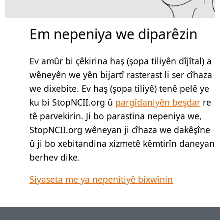
Em nepeniya we diparêzin
Ev amûr bi çêkirina haş (şopa tiliyên dîjîtal) a
wêneyên we yên bijartî rasterast li ser cîhaza
we dixebite. Ev haş (şopa tiliyê) tenê pelê ye
ku bi StopNCII.org û
pargîdaniyên beşdar
re
tê parvekirin. Ji bo parastina nepeniya we,
StopNCII.org wêneyan ji cîhaza we dakêşîne
û ji bo xebitandina xizmetê kêmtirîn daneyan
berhev dike.
Siyaseta me ya nepenîtiyê bixwînin