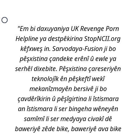
"Em bi daxuyaniya UK Revenge Porn
Helpline ya destpêkirina StopNCII.org
kêfxweş in. Sarvodaya-Fusion ji bo
pêşxistina çandeke erênî û ewle ya
serhêl dixebite. Pêşxistina çareseriyên
teknolojîk ên pêşkeftî wekî
mekanîzmayên bersivê ji bo
çavdêrîkirin û pêşîgirtina li îstismara
an îstismara li ser bingeha wêneyên
samîmî li ser medyaya civakî dê
baweriyê zêde bike, baweriyê ava bike