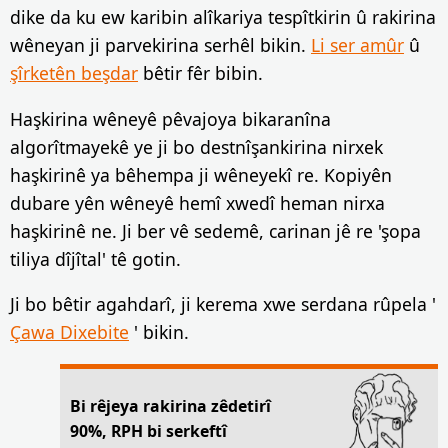
dike da ku ew karibin alîkariya tespîtkirin û rakirina
wêneyan ji parvekirina serhêl bikin.
Li ser amûr
û
şîrketên beşdar
bêtir fêr bibin.
Haşkirina wêneyê pêvajoya bikaranîna
algorîtmayekê ye ji bo destnîşankirina nirxek
haşkirinê ya bêhempa ji wêneyekî re. Kopiyên
dubare yên wêneyê hemî xwedî heman nirxa
haşkirinê ne. Ji ber vê sedemê, carinan jê re 'şopa
tiliya dîjîtal' tê gotin.
Ji bo bêtir agahdarî, ji kerema xwe serdana rûpela '
Çawa Dixebite
' bikin.
Bi rêjeya rakirina zêdetirî
90%, RPH bi serkeftî