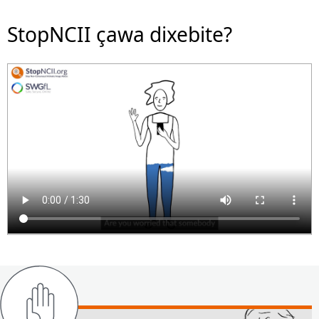
StopNCII çawa dixebite?