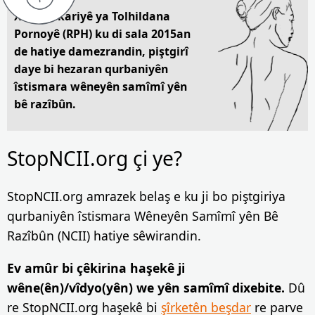
Xeta Alîkariyê ya Tolhildana
Pornoyê (RPH) ku di sala 2015an
de hatiye damezrandin, piştgirî
daye bi hezaran qurbaniyên
îstismara wêneyên samîmî yên
bê razîbûn.
StopNCII.org çi ye?
StopNCII.org amrazek belaş e ku ji bo piştgiriya
qurbaniyên îstismara Wêneyên Samîmî yên Bê
Razîbûn (NCII) hatiye sêwirandin.
Ev amûr bi çêkirina haşekê ji
wêne(ên)/vîdyo(yên) we yên samîmî dixebite.
Dû
re StopNCII.org haşekê bi
şîrketên beşdar
re parve