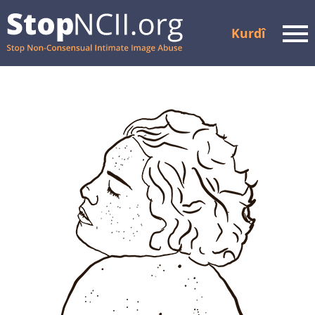
Kurdî
Men
Rewşa Dozê Kontrol Bike
Çavkanî û Piştgirî
Çawa Kar Dike
Çûna nava
Hevkar
Pirsên Pir tên Pirsîn
Doza xwe biafirîne