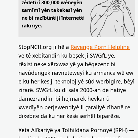
zêdetirî 300,000 wêneyên
samîmî yên takekesî yên
ne bi razîbûnê ji înternetê
rakiriye.
StopNCII.org ji hêla
Revenge Porn Helpline
ve tê xebitandin ku beşek ji SWGfL ye,
rêxistineke xêrxwaziyê ya bêqezenc bi
navûdengek navneteweyî ku armanca wê ew
e ku her kes ji teknolojiyê sûd werbigire, bêyî
zirarê. SWGfL ku di sala 2000-an de hatiye
damezrandin, bi hejmarek hevkar û
xwedîyên berjewendiyê li çaraliyê cîhanê re
dixebite da ku her kesê serhêl biparêze.
Xeta Alîkariyê ya Tolhildana Pornoyê (RPH) —