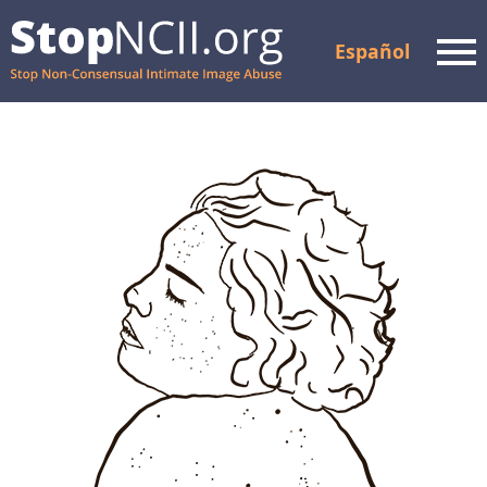
Español
Men
Comprobar el estado del
caso
Recursos y apoyo
Cómo funciona
Acerca de nosotros
Socios
PREGUNTAS FRECUENTES