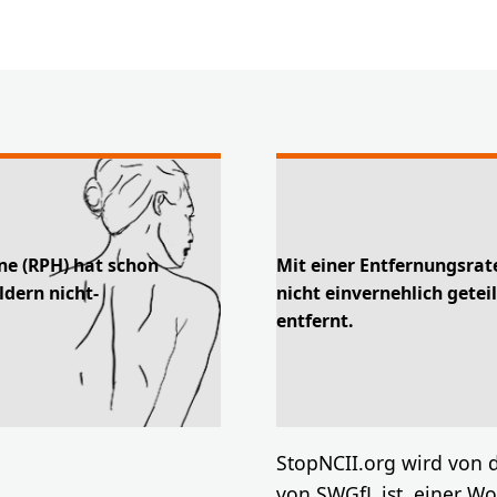
ne (RPH) hat schon
Mit einer Entfernungsrat
ldern nicht-
nicht einvernehlich getei
entfernt.
StopNCII.org wird von 
von SWGfL ist, einer Wo