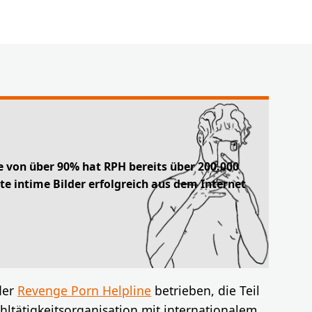
e von über 90% hat RPH bereits über 200.000
lte intime Bilder erfolgreich aus dem Internet
der
Revenge Porn Helpline
betrieben, die Teil
hltätigkeitsorganisation mit internationalem