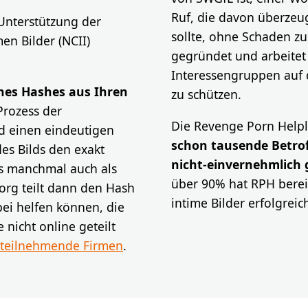
Ruf, die davon überzeug
 Unterstützung der
sollte, ohne Schaden z
en Bilder (NCII)
gegründet und arbeitet
Interessengruppen auf
ines Hashes aus Ihren
zu schützen.
Prozess der
Die Revenge Porn Helpl
d einen eindeutigen
schon tausende Betrof
es Bilds den exakt
nicht-einvernehmlich 
s manchmal auch als
über 90% hat RPH bereit
.org teilt dann den Hash
intime Bilder erfolgreic
bei helfen können, die
 nicht online geteilt
teilnehmende Firmen
.