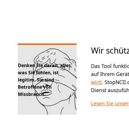
Wir schüt
Denken Sie daran, alles,
Das Tool funkti
was Sie fühlen, ist
auf Ihrem Gerät
legitim. Sie sind
wird
. StopNCII.
Betroffene von
Dienst auszufüh
Missbrauch.
Lesen Sie unser