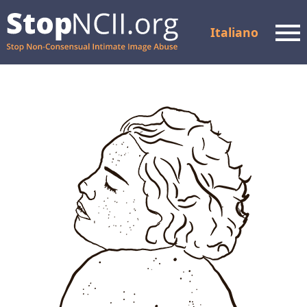
Italiano
Men
Controllare lo stato del
caso
Risorse e supporto
Come funziona
Chi siamo
Partner
FAQ