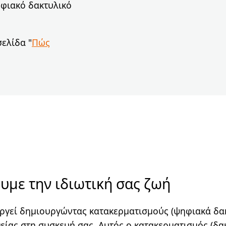
ηφιακό δακτυλικό
σελίδα "
Πώς
με την ιδιωτική σας ζωή
υργεί δημιουργώντας κατακερματισμούς (ψηφιακά δ
είας στη συσκευή σας. Αυτός ο κατακερματισμός (δα