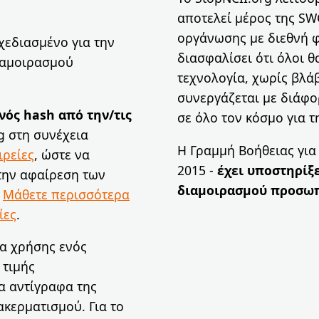
αποτελεί μέρος της SW
οργάνωσης με διεθνή φ
χεδιασμένο για την
διασφαλίσει ότι όλοι 
ιαμοιρασμού
τεχνολογία, χωρίς βλάβ
συνεργάζεται με διάφο
νός hash από την/τις
σε όλο τον κόσμο για 
g στη συνέχεια
Η Γραμμή Βοήθειας για 
ιρείες
, ώστε να
2015 -
έχει υποστηρίξε
την αφαίρεση των
διαμοιρασμού προσω
.
Μάθετε περισσότερα
ίες
.
ία χρήσης ενός
 τιμής
α αντίγραφα της
ακερματισμού. Για το