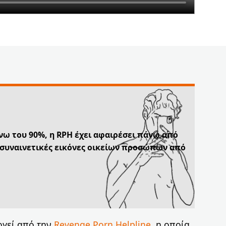
νω του 90%, η RPH έχει αφαιρέσει πάνω από
 συναινετικές εικόνες οικείων προσώπων από
ργεί από την
Revenge Porn Helpline
, η οποία