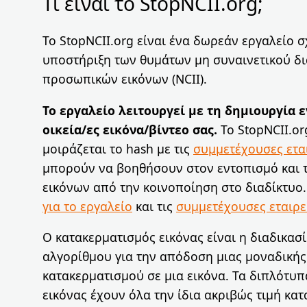
Τι είναι το StopNCII.org;
Το StopNCII.org είναι ένα δωρεάν εργαλείο σ
υποστήριξη των θυμάτων μη συναινετικού δ
προσωπικών εικόνων (NCII).
Το εργαλείο λειτουργεί με τη δημιουργία ε
οικεία/ες εικόνα/βίντεο σας.
Το StopNCII.or
μοιράζεται το hash με τις
συμμετέχουσες ετα
μπορούν να βοηθήσουν στον εντοπισμό και 
εικόνων από την κοινοποίηση στο διαδίκτυο
για το εργαλείο
και τις
συμμετέχουσες εταιρε
O κατακερματισμός εικόνας είναι η διαδικασ
αλγορίθμου για την απόδοση μιας μοναδικής
κατακερματισμού σε μια εικόνα. Τα διπλότυπ
εικόνας έχουν όλα την ίδια ακριβώς τιμή κατ