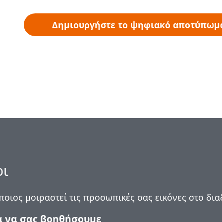
Δημιουργήστε το ψηφιακό αποτύπωμ
οι
οιος μοιραστεί τις προσωπικές σας εικόνες στο διαδ
α να σας βοηθήσουμε