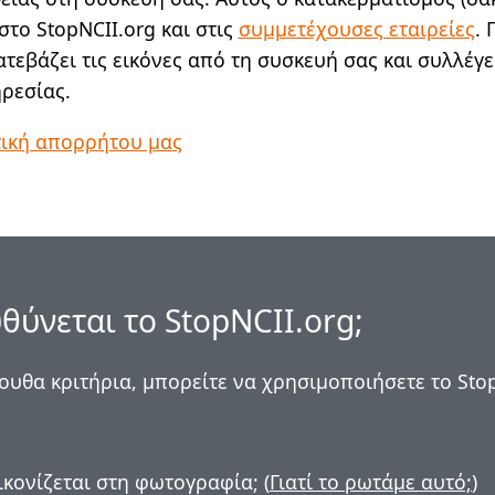
στο StopNCII.org και στις
συμμετέχουσες εταιρείες
. 
ατεβάζει τις εικόνες από τη συσκευή σας και συλλέγ
ηρεσίας.
τική απορρήτου μας
θύνεται το StopNCII.org;
ουθα κριτήρια, μπορείτε να χρησιμοποιήσετε το Sto
κονίζεται στη φωτογραφία; (
Γιατί το ρωτάμε αυτό;
)