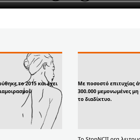
ρύθηκε το 2015 και έχει
Με ποσοστό επιτυχίας ά
διαμοιρασμού
300.000 μεμονωμένες μη
το διαδίκτυο.
Το StopNCII.org λειτου