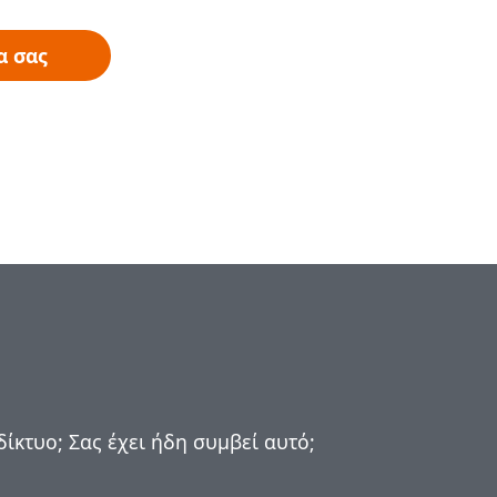
α σας
ίκτυο; Σας έχει ήδη συμβεί αυτό;