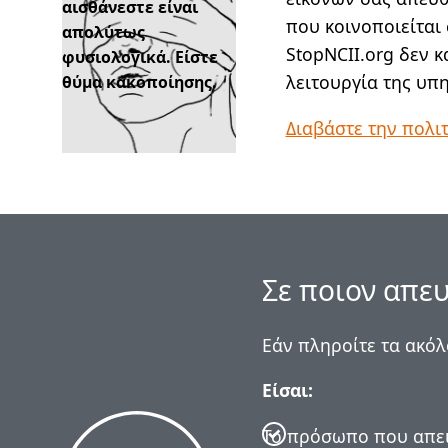
αισθάνεστε είναι
που κοινοποιείται 
απολύτως
StopNCII.org δεν κ
φυσιολογικά. Είστε
λειτουργία της υπ
θύμα κακοποίησης.
Διαβάστε την πολι
Σε ποιον απευ
Εάν πληροίτε τα ακόλ
Είσαι:
Το πρόσωπο που απει