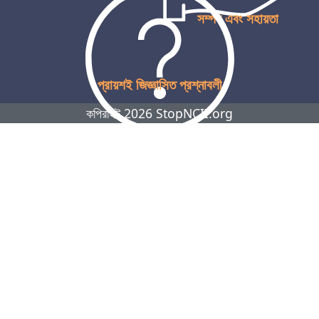
সম্পদ এবং সহায়তা
প্রায়শই জিজ্ঞাসিত প্রশ্নাবলী
কপিরাইট 2026 StopNCII.org