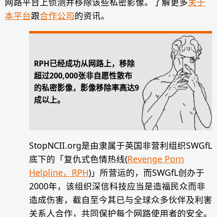
网路平台上侦测并移除该些私密影像。了解更多
关于
本平台
跟
合作公司
的资讯。
RPH已经成功从网路上，移除
超过200,000张非自愿性散布
的私密影像，影像移除率高达9
成以上。
StopNCII.org是由隶属于英国非营利组织SWGfL
底下的「复仇式色情热线(
Revenge Porn
Helpline，RPH
)」所营运的，而SWGfL创办于
2000年，该组织深信科技应当是造福民众而非
造成伤害，截自至今其已与全球众多伙伴及利害
关系人合作，共同保护每个网路使用者的安全。