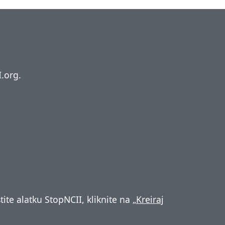
II.org.
ite alatku StopNCII, kliknite na „
Kreiraj