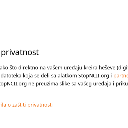
 privatnost
tako što direktno na vašem uređaju kreira heševe (digit
a datoteka koja se deli sa alatkom StopNCII.org i
partn
StopNCII.org ne preuzima slike sa vašeg uređaja i pri
la o zaštiti privatnosti