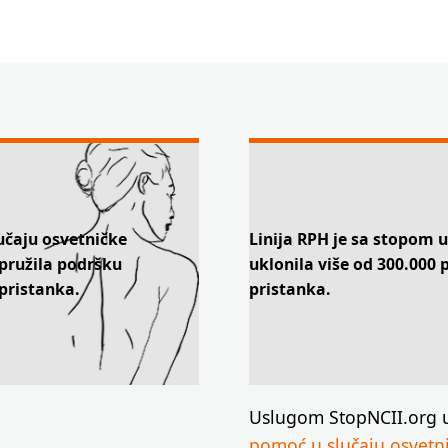
učaju osvetničke
Linija RPH je sa stopom 
 pružila podršku
uklonila više od 300.000 
pristanka.
pristanka.
Uslugom StopNCII.org 
pomoć u slučaju osvetn