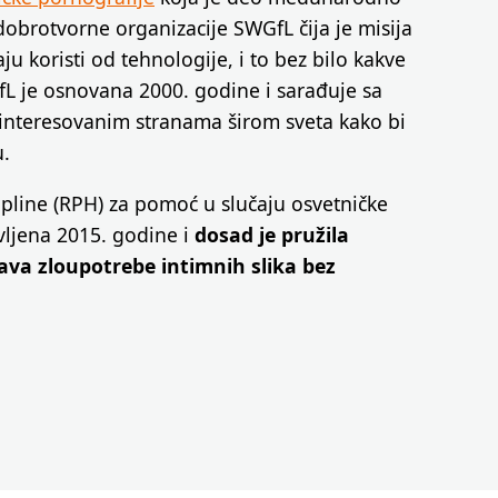
obrotvorne organizacije SWGfL čija je misija
ju koristi od tehnologije, i to bez bilo kakve
fL je osnovana 2000. godine i sarađuje sa
ainteresovanim stranama širom sveta kako bi
u.
pline (RPH) za pomoć u slučaju osvetničke
vljena 2015. godine i
dosad je pružila
ava zloupotrebe intimnih slika bez