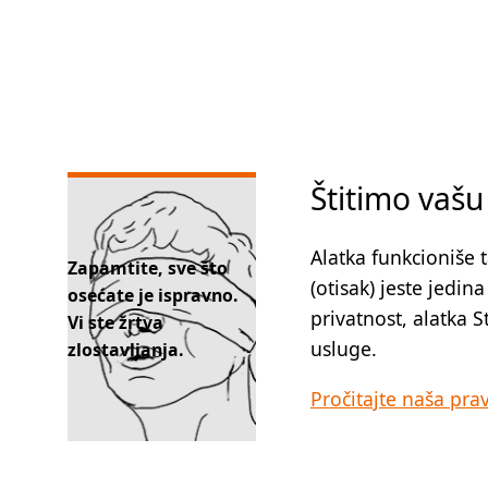
Štitimo vašu
Alatka funkcioniše 
Zapamtite, sve što
(otisak) jeste jedin
osećate je ispravno.
privatnost, alatka 
Vi ste žrtva
usluge.
zlostavljanja.
Pročitajte naša pravi