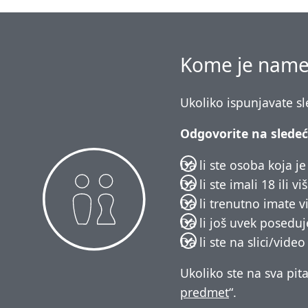
Kome je name
Ukoliko ispunjavate s
Odgovorite na sledeć
Da li ste osoba koja je 
Da li ste imali 18 ili 
Da li trenutno imate v
Da li još uvek poseduje
Da li ste na slici/vide
Ukoliko ste na sva pita
predmet
“.