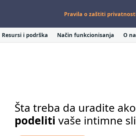
Pravila o zaštiti privatnost
Resursi i podrška
Način funkcionisanja
O n
Šta treba da uradite ak
podeliti
vaše intimne sl