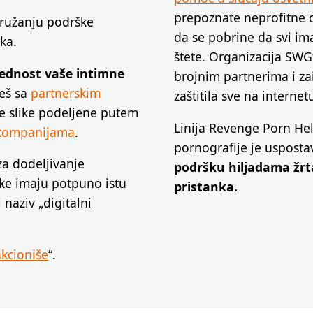
prepoznate neprofitne d
pružanju podrške
da se pobrine da svi ima
ka.
štete. Organizacija SWG
rednost vaše intimne
brojnim partnerima i z
heš sa
partnerskim
zaštitila sve na internet
ne slike podeljene putem
Linija Revenge Porn Hel
 kompanijama
.
pornografije je usposta
za dodeljivanje
podršku hiljadama žrt
like imaju potpuno istu
pristanka.
 naziv „digitalni
kcioniše
“.