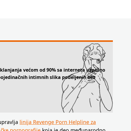
uklanjanja većom od 90% sa interneta uspešno
pojedinačnih intimnih slika podeljenih bez
upravlja
linija Revenge Porn Helpline za
ičke pornografije
koja je deo međunarodno