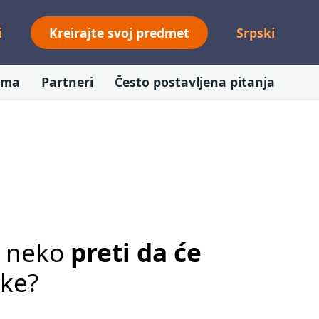
i
Kreirajte svoj predmet
Srpski
ama
Partneri
Često postavljena pitanja
o neko
preti da će
ike?