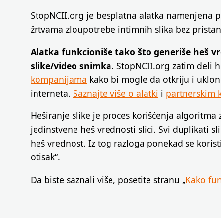
StopNCII.org je besplatna alatka namenjena 
žrtvama zloupotrebe intimnih slika bez pristan
Alatka funkcioniše tako što generiše heš v
slike/video snimka.
StopNCII.org zatim deli 
kompanijama
kako bi mogle da otkriju i uklo
interneta.
Saznajte više o alatki
i
partnerskim
Heširanje slike je proces korišćenja algoritma 
jedinstvene heš vrednosti slici. Svi duplikati s
heš vrednost. Iz tog razloga ponekad se koristi
otisak“.
Da biste saznali više, posetite stranu „
Kako fun