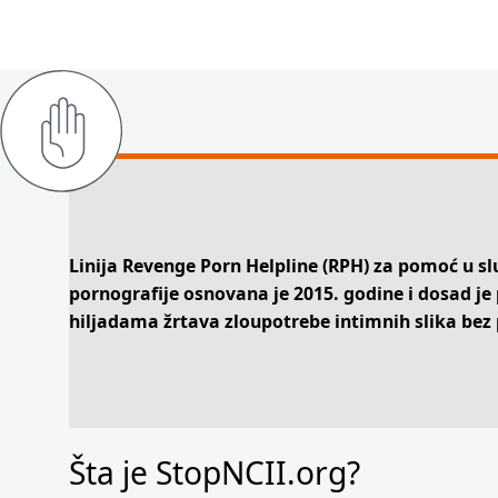
Linija Revenge Porn Helpline (RPH) za pomoć u sl
pornografije osnovana je 2015. godine i dosad je
hiljadama žrtava zloupotrebe intimnih slika bez 
Šta je StopNCII.org?