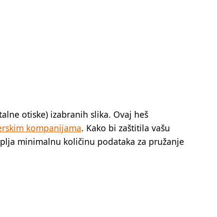
alne otiske) izabranih slika. Ovaj heš
erskim kompanijama
. Kako bi zaštitila vašu
kuplja minimalnu količinu podataka za pružanje