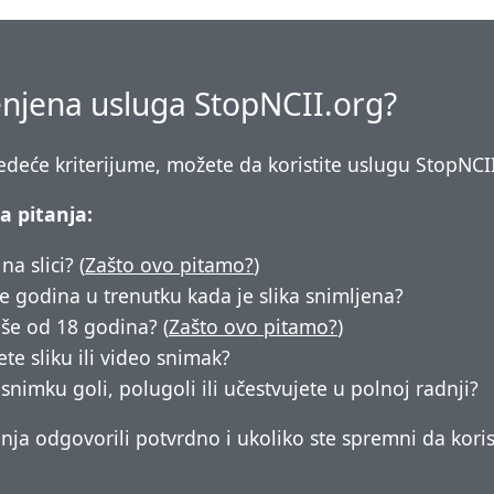
njena usluga StopNCII.org?
ledeće kriterijume, možete da koristite uslugu StopNC
a pitanja:
na slici? (
Zašto ovo pitamo?
)
više godina u trenutku kada je slika snimljena?
iše od 18 godina? (
Zašto ovo pitamo?
)
te sliku ili video snimak?
o snimku goli, polugoli ili učestvujete u polnoj radnji?
nja odgovorili potvrdno i ukoliko ste spremni da korist