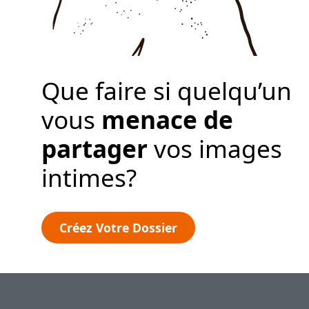
Politique de
Confidentialité
Que faire si quelqu’un
Créez votre dossier
vous
menace de
partager
vos images
intimes?
Créez Votre Dossier