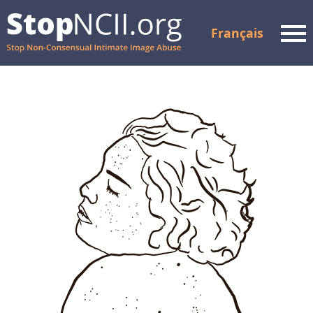
Français
Men
Vérifier l'état
d'avancement du
dossier
Ressources et soutien
Comment ça marche
À propos de nous
Partenaires
FAQ