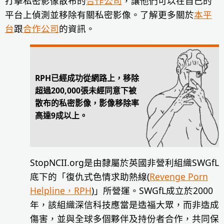
打擊私密影像散布的
合作公司
，讓他們可以在自己的
平台上偵測並移除有關私密影像。了解更多關於
本平
台
跟
合作公司
的資訊。
RPH已經成功從網路上，移除
超過200,000張未經同意下被
散布的私密影像，影像移除率
高達9成以上。
StopNCII.org是由隸屬於英國非營利組織SWGfL
底下的「復仇式色情求助熱線(
Revenge Porn
Helpline，RPH
)」所營運。SWGfL成立於2000
年，該組織深信科技應當是造福大眾，而非造成
傷害，並與全球多個夥伴及持份者合作，共同保