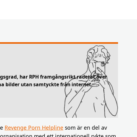
gsgrad, har RPH framgångsrikt raderat över
ma bilder utan samtyckte från internet.
he
Revenge Porn Helpline
som är en del av
rganisation med ett internationell rykte som