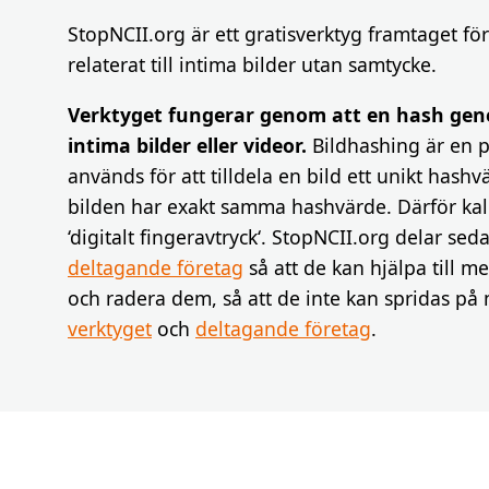
StopNCII.org är ett gratisverktyg framtaget för 
relaterat till intima bilder utan samtycke.
Verktyget fungerar genom att en hash gene
intima bilder eller videor.
Bildhashing är en p
används för att tilldela en bild ett unikt hashv
bilden har exakt samma hashvärde. Därför kall
‘digitalt fingeravtryck‘. StopNCII.org delar s
deltagande företag
så att de kan hjälpa till m
och radera dem, så att de inte kan spridas på 
verktyget
och
deltagande företag
.