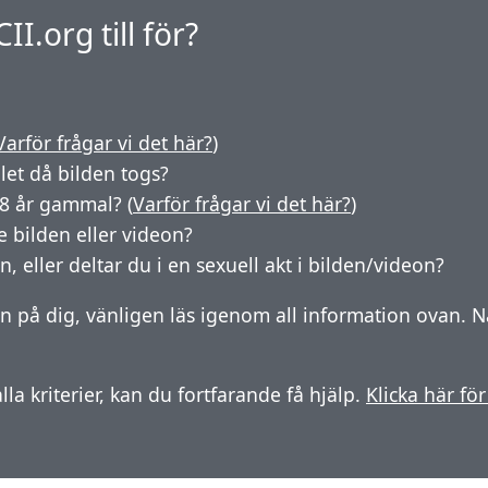
I.org till för?
Varför frågar vi det här?
)
ället då bilden togs?
8 år gammal? (
Varför frågar vi det här?
)
 bilden eller videon?
, eller deltar du i en sexuell akt i bilden/videon?
n på dig, vänligen läs igenom all information ovan. Nä
la kriterier, kan du fortfarande få hjälp.
Klicka här fö