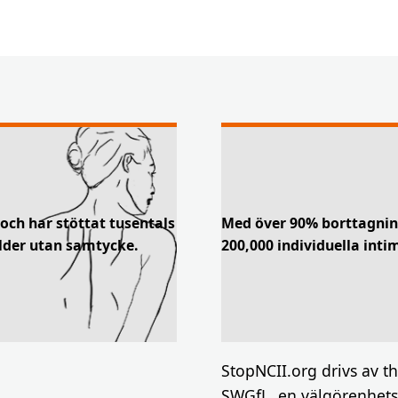
och har stöttat tusentals
Med över 90% borttagnin
bilder utan samtycke.
200,000 individuella inti
StopNCII.org drivs av t
SWGfL, en välgörenhetso