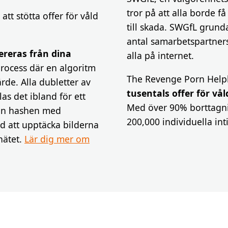
tror på att alla borde f
att stötta offer för våld
till skada. SWGfL grund
antal samarbetspartners
reras från dina
alla på internet.
rocess där en algoritm
The Revenge Porn Help
ärde. Alla dubletter av
tusentals offer för vål
as det ibland för ett
Med över 90% borttagni
edan hashen med
200,000 individuella int
ed att upptäcka bilderna
nätet.
Lär dig mer om