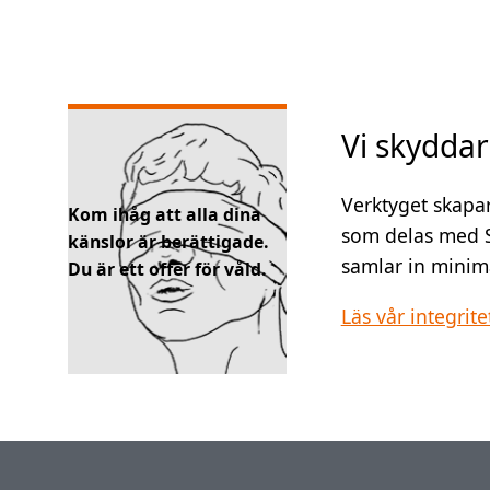
Vi skyddar
Verktyget skapar
Kom ihåg att alla dina
som delas med 
känslor är berättigade.
samlar in minimal
Du är ett offer för våld.
Läs vår integrite