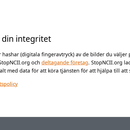
 din integritet
 hashar (digitala fingeravtryck) av de bilder du väljer
StopNCII.org och
deltagande företag
. StopNCII.org la
t med data för att köra tjänsten för att hjälpa till att 
tspolicy