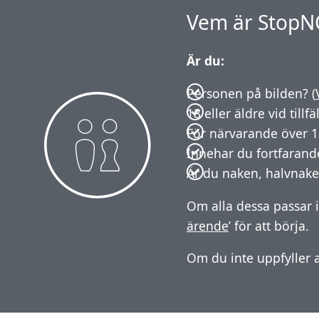
Vem är StopNCI
Är du:
Personen på bilden? (
18 eller äldre vid tillf
För närvarande över 1
Innehar du fortfarande
Är du naken, halvnaken
Om alla dessa passar i
ärende
’ för att börja.
Om du inte uppfyller al