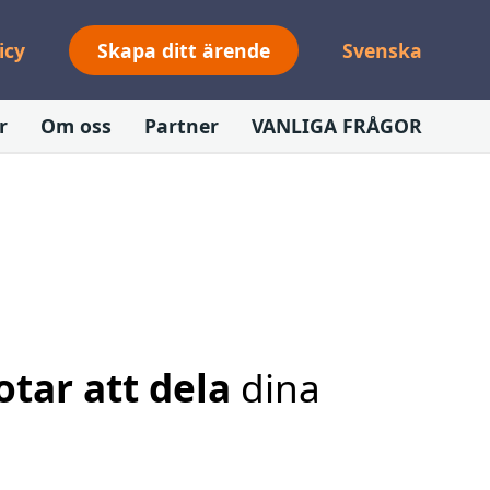
icy
Skapa ditt ärende
Svenska
r
Om oss
Partner
VANLIGA FRÅGOR
otar att dela
dina