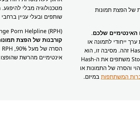
ורבנות של הפצת תמונות
שותפים ובעלי עניין ברחבי 
Revenge Porn Helpline (RPH) – נוסדה בשנ
.
קורבנות של הפצת תמונות
 ערך ייחודי לתמונה או
לסרטון. עותקים כפולים של התמונה הם בעלי ערך Hash זהה. מסיבה זו, הוא
אינטימיים מהרשת שהופצו 
מכונה לפעמים “טביעת אצבע דיגיטלית”. StopNCII.org משתפים את ה-Hash
הוי והסרה של התמונות או
רות המשתתפות
במיזם.