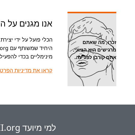
אנו מגנים על ה
זכרו, מה שאתם
היחיד שמשותף עם StopNCII.org ו
מרגישים הוא הגיוני.
מינימליים בכדי להפעיל
אתם קורבן לפגיעה.
קראו את מדיניות הפרטי
למי מיועד StopNCII.org?