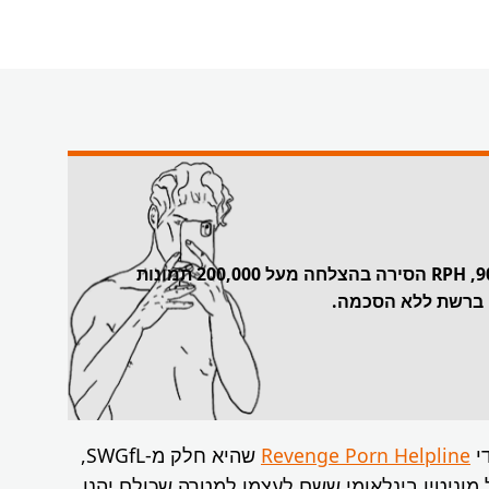
עם שיעור הסרה של מעל 90%, RPH הסירה בהצלחה מעל 200,000 תמונות
ו ברשת ללא הסכמה.
Revenge Porn Helpline
שהיא חלק מ-SWGfL,
 מוניטין בינלאומי ששם לעצמו למטרה שכולם יהנו