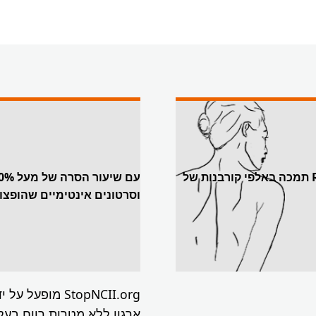
מאז נוסדה בשנת 2015, Revenge Porn Helpline (RPH) תמכה באלפי קורבנות של
וסרטונים אינטימיים שהופצ
StopNCII.org מופעל על ידי
ארגון ללא מטרות רווח בעל