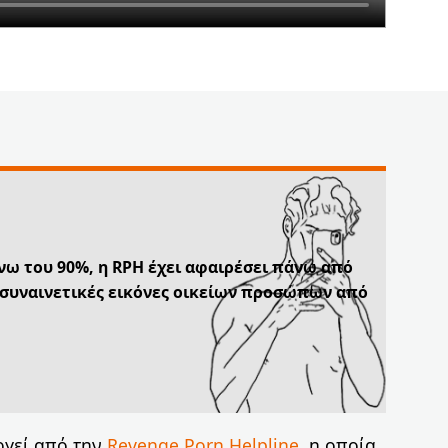
νω του 90%, η RPH έχει αφαιρέσει πάνω από
 συναινετικές εικόνες οικείων προσώπων από
ργεί από την
Revenge Porn Helpline
, η οποία