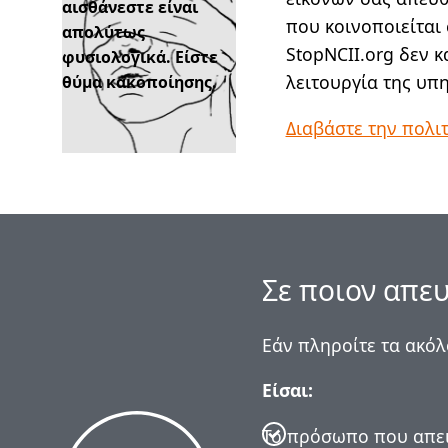
αισθάνεστε είναι
που κοινοποιείται 
απολύτως
StopNCII.org δεν κ
φυσιολογικά. Είστε
λειτουργία της υπ
θύμα κακοποίησης.
Διαβάστε την πολι
Σε ποιον απευ
Εάν πληροίτε τα ακόλ
Είσαι:
Το πρόσωπο που απει