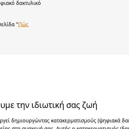
ηφιακό δακτυλικό
σελίδα "
Πώς
με την ιδιωτική σας ζωή
υργεί δημιουργώντας κατακερματισμούς (ψηφιακά δ
είας στη συσκευή σας. Αυτός ο κατακερματισμός (δα