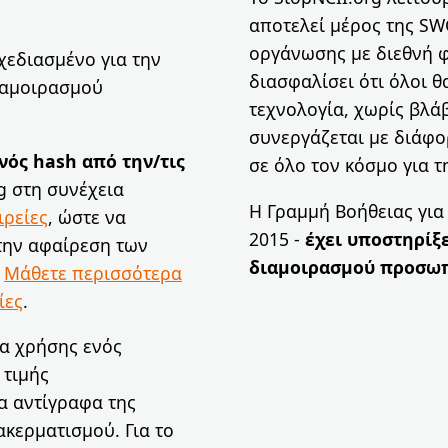
αποτελεί μέρος της SW
οργάνωσης με διεθνή φ
χεδιασμένο για την
διασφαλίσει ότι όλοι 
ιαμοιρασμού
τεχνολογία, χωρίς βλάβ
συνεργάζεται με διάφο
νός hash από την/τις
σε όλο τον κόσμο για 
g στη συνέχεια
Η Γραμμή Βοήθειας για 
ιρείες
, ώστε να
2015 -
έχει υποστηρίξε
την αφαίρεση των
διαμοιρασμού προσω
.
Μάθετε περισσότερα
ίες
.
ία χρήσης ενός
 τιμής
α αντίγραφα της
ακερματισμού. Για το