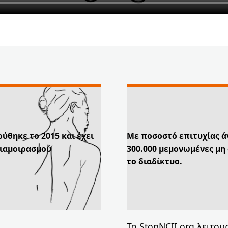
ρύθηκε το 2015 και έχει
Με ποσοστό επιτυχίας ά
διαμοιρασμού
300.000 μεμονωμένες μη
το διαδίκτυο.
Το StopNCII.org λειτου