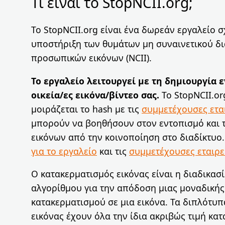
Τι είναι το StopNCII.org;
Το StopNCII.org είναι ένα δωρεάν εργαλείο σ
υποστήριξη των θυμάτων μη συναινετικού δ
προσωπικών εικόνων (NCII).
Το εργαλείο λειτουργεί με τη δημιουργία ε
οικεία/ες εικόνα/βίντεο σας.
Το StopNCII.or
μοιράζεται το hash με τις
συμμετέχουσες ετα
μπορούν να βοηθήσουν στον εντοπισμό και 
εικόνων από την κοινοποίηση στο διαδίκτυο
για το εργαλείο
και τις
συμμετέχουσες εταιρε
O κατακερματισμός εικόνας είναι η διαδικασ
αλγορίθμου για την απόδοση μιας μοναδικής
κατακερματισμού σε μια εικόνα. Τα διπλότυπ
εικόνας έχουν όλα την ίδια ακριβώς τιμή κατ