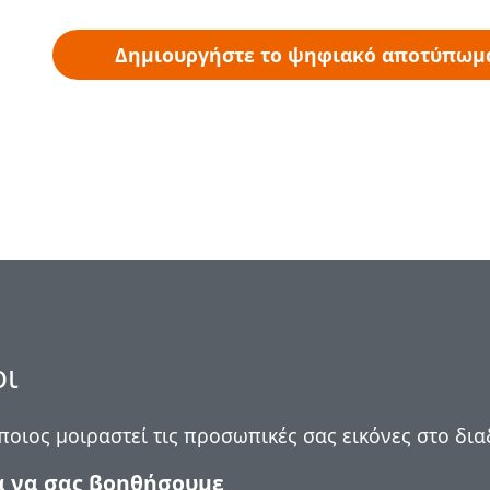
Δημιουργήστε το ψηφιακό αποτύπωμ
οι
οιος μοιραστεί τις προσωπικές σας εικόνες στο διαδ
α να σας βοηθήσουμε