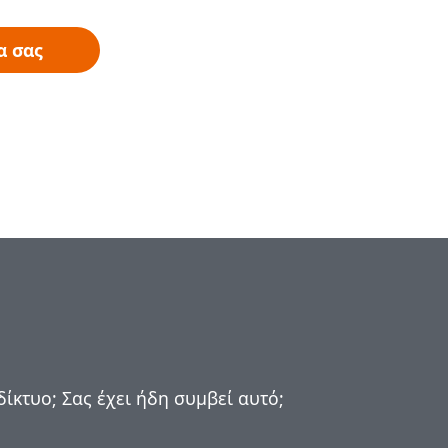
α σας
ίκτυο; Σας έχει ήδη συμβεί αυτό;