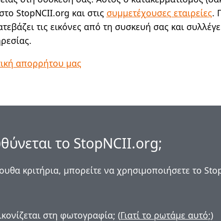
στο StopNCII.org και στις
συμμετέχουσες εταιρείες
. 
ατεβάζει τις εικόνες από τη συσκευή σας και συλλέγ
ηρεσίας.
τική απορρήτου μας
θύνεται το StopNCII.org;
ουθα κριτήρια, μπορείτε να χρησιμοποιήσετε το Sto
κονίζεται στη φωτογραφία; (
Γιατί το ρωτάμε αυτό;
)